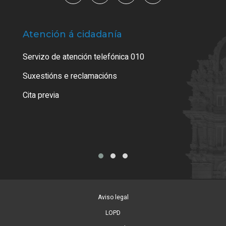
Atención á cidadanía
Trá
Servizo de atención telefónica 010
Empa
certi
Suxestións e reclamacións
Como
Cita previa
Tarx
Aviso legal
LOPD