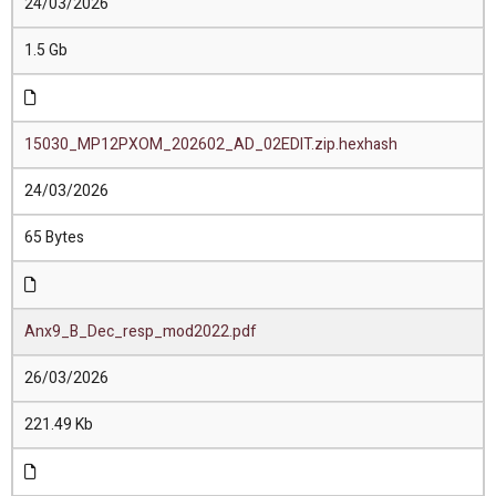
24/03/2026
1.5 Gb
15030_MP12PXOM_202602_AD_02EDIT.zip.hexhash
24/03/2026
65 Bytes
Anx9_B_Dec_resp_mod2022.pdf
26/03/2026
221.49 Kb