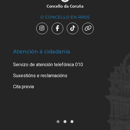
O CONCELLO EN RRSS
Atención á cidadanía
Trá
Servizo de atención telefónica 010
Empa
certi
Suxestións e reclamacións
Como
Cita previa
Tarx