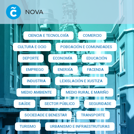
NOVA
CIENCIA E TECNOLOXÍA
COMERCIO
CULTURA E OCIO
POBOACIÓN E COMUNIDADES
DEPORTE
ECONOMÍA
EDUCACIÓN
EMPREGO
ENERXÍA
FACENDA
INDUSTRIA
LEXISLACIÓN E XUSTIZA
MEDIO AMBIENTE
MEDIO RURAL E MARIÑO
SAÚDE
SECTOR PÚBLICO
SEGURIDADE
SOCIEDADE E BENESTAR
TRANSPORTE
TURISMO
URBANISMO E INFRAESTRUTURAS