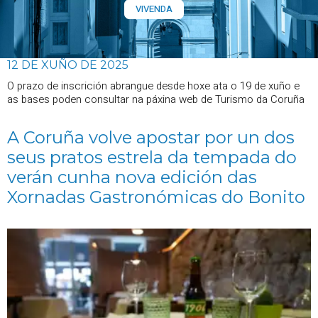
VIVENDA
12 DE XUÑO DE 2025
O prazo de inscrición abrangue desde hoxe ata o 19 de xuño e
as bases poden consultar na páxina web de Turismo da Coruña
A Coruña volve apostar por un dos
seus pratos estrela da tempada do
verán cunha nova edición das
Xornadas Gastronómicas do Bonito