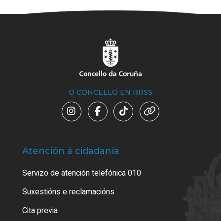
O CONCELLO EN RRSS
Atención á cidadanía
Trá
Servizo de atención telefónica 010
Empa
certi
Suxestións e reclamacións
Como
Cita previa