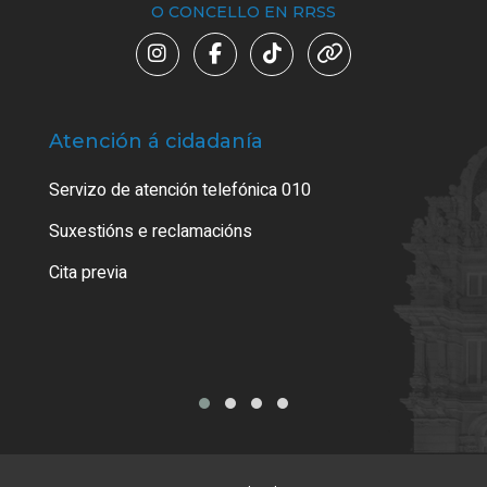
O CONCELLO EN RRSS
Atención á cidadanía
Trá
Servizo de atención telefónica 010
Empa
certi
Suxestións e reclamacións
Como
Cita previa
Tarx