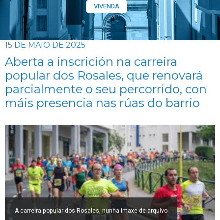
VIVENDA
15 DE MAIO DE 2025
Aberta a inscrición na carreira
popular dos Rosales, que renovará
parcialmente o seu percorrido, con
máis presencia nas rúas do barrio
A carreira popular dos Rosales, nunha imaxe de arquivo