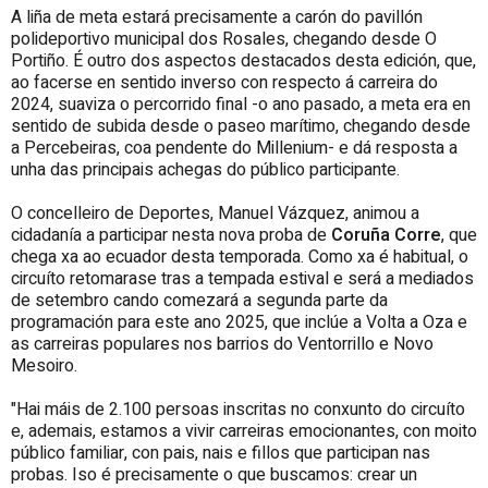
A liña de meta estará precisamente a carón do pavillón
polideportivo municipal dos Rosales, chegando desde O
Portiño. É outro dos aspectos destacados desta edición, que,
ao facerse en sentido inverso con respecto á carreira do
2024, suaviza o percorrido final -o ano pasado, a meta era en
sentido de subida desde o paseo marítimo, chegando desde
a Percebeiras, coa pendente do Millenium- e dá resposta a
unha das principais achegas do público participante.
O concelleiro de Deportes, Manuel Vázquez, animou a
cidadanía a participar nesta nova proba de
Coruña Corre
, que
chega xa ao ecuador desta temporada. Como xa é habitual, o
circuíto retomarase tras a tempada estival e será a mediados
de setembro cando comezará a segunda parte da
programación para este ano 2025, que inclúe a Volta a Oza e
as carreiras populares nos barrios do Ventorrillo e Novo
Mesoiro.
"Hai máis de 2.100 persoas inscritas no conxunto do circuíto
e, ademais, estamos a vivir carreiras emocionantes, con moito
público familiar, con pais, nais e fillos que participan nas
probas. Iso é precisamente o que buscamos: crear un