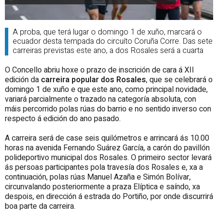
A proba, que terá lugar o domingo 1 de xuño, marcará o
ecuador desta tempada do circuíto Coruña Corre. Das sete
carreiras previstas este ano, a dos Rosales será a cuarta
O Concello abriu hoxe o prazo de inscrición de cara á XII
edición da
carreira popular dos Rosales
, que se celebrará o
domingo 1 de xuño e que este ano, como principal novidade,
variará parcialmente o trazado na categoría absoluta, con
máis percorrido polas rúas do barrio e no sentido inverso con
respecto á edición do ano pasado.
A carreira será de case seis quilómetros e arrincará ás 10.00
horas na avenida Fernando Suárez García, a carón do pavillón
polideportivo municipal dos Rosales. O primeiro sector levará
ás persoas participantes pola travesía dos Rosales e, xa a
continuación, polas rúas Manuel Azaña e Simón Bolívar,
circunvalando posteriormente a praza Elíptica e saíndo, xa
despois, en dirección á estrada do Portiño, por onde discurrirá
boa parte da carreira.