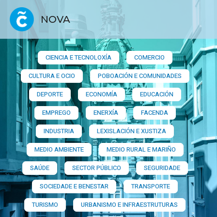
NOVA
CIENCIA E TECNOLOXÍA
COMERCIO
CULTURA E OCIO
POBOACIÓN E COMUNIDADES
DEPORTE
ECONOMÍA
EDUCACIÓN
EMPREGO
ENERXÍA
FACENDA
INDUSTRIA
LEXISLACIÓN E XUSTIZA
MEDIO AMBIENTE
MEDIO RURAL E MARIÑO
SAÚDE
SECTOR PÚBLICO
SEGURIDADE
SOCIEDADE E BENESTAR
TRANSPORTE
TURISMO
URBANISMO E INFRAESTRUTURAS