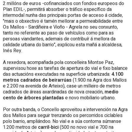
2 millóns de euros -cofinanciados con fondos europeos do
Plan EDIL-, permitirá absorber o tráfico específico da
intermodal nunha das principais portas de acceso á cidade,
"mais o obxectivo é tamén mellorar a permeabilidade entre
Os Mallos - Sardiñeira e Vioño - Agrela no seu conxunto,
tanto no referente ao paso de vehículos como para as
persoas viandantes, ademais de contribuír á mellora da
calidade urbana do barrio", explicou esta mañá a alcaldesa,
Inés Rey.
A rexedora, acompañada pola concelleira Montse Paz,
supervisou hoxe as tarefas de apertura do vial e fixo balance
das actuacións executadas na superficie urbanizada:
4.100
metros cadrados de beirarrúas
(1.900 na Agra dos Mallos
e 2.200 na avenida de Arteixo), case un milleiro de metros
cadrados de áreas axardinadas de nova creación,
medio
cento de árbores plantadas
e novo mobiliario urbano.
Por outra banda, o Concello aproveitou a intervención na Agra
dos Mallos para seguir trenzando os percorridos ciclables
polo barrio, ampliándoo. No vial e a súa contorna súmanse
1.200 metros de
carril-bici
(500 no novo vial e 700 na