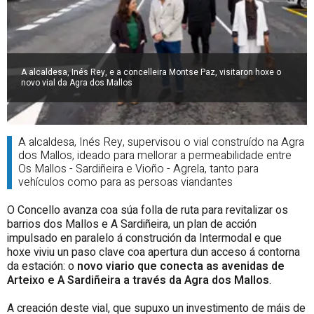
A alcaldesa, Inés Rey, e a concelleira Montse Paz, visitaron hoxe o
novo vial da Agra dos Mallos
A alcaldesa, Inés Rey, supervisou o vial construído na Agra
dos Mallos, ideado para mellorar a permeabilidade entre
Os Mallos - Sardiñeira e Vioño - Agrela, tanto para
vehículos como para as persoas viandantes
O Concello avanza coa súa folla de ruta para revitalizar os
barrios dos Mallos e A Sardiñeira, un plan de acción
impulsado en paralelo á construción da Intermodal e que
hoxe viviu un paso clave coa apertura dun acceso á contorna
da estación: o
novo viario que conecta as avenidas de
Arteixo e A Sardiñeira a través da Agra dos Mallos
.
A creación deste vial, que supuxo un investimento de máis de