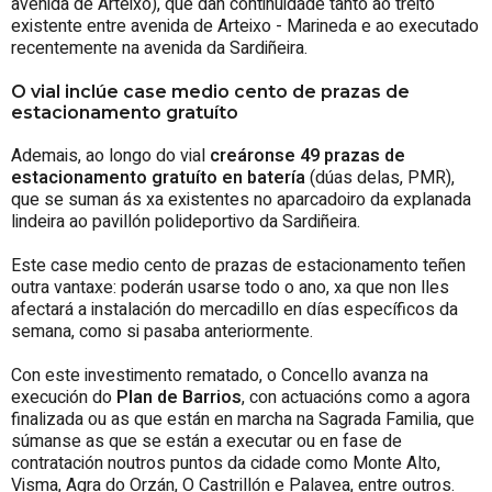
avenida de Arteixo), que dan continuidade tanto ao treito
existente entre avenida de Arteixo - Marineda e ao executado
recentemente na avenida da Sardiñeira.
O vial inclúe case medio cento de prazas de
estacionamento gratuíto
Ademais, ao longo do vial
creáronse 49 prazas de
estacionamento gratuíto en batería
(dúas delas, PMR),
que se suman ás xa existentes no aparcadoiro da explanada
lindeira ao pavillón polideportivo da Sardiñeira.
Este case medio cento de prazas de estacionamento teñen
outra vantaxe: poderán usarse todo o ano, xa que non lles
afectará a instalación do mercadillo en días específicos da
semana, como si pasaba anteriormente.
Con este investimento rematado, o Concello avanza na
execución do
Plan de Barrios
, con actuacións como a agora
finalizada ou as que están en marcha na Sagrada Familia, que
súmanse as que se están a executar ou en fase de
contratación noutros puntos da cidade como Monte Alto,
Visma, Agra do Orzán, O Castrillón e Palavea, entre outros.