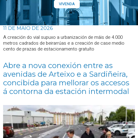
VIVENDA
11 DE MAIO DE 2026
A creación do vial supuxo a urbanización de máis de 4.000
metros cadrados de beirarrúas e a creación de case medio
cento de prazas de estacionamento gratuíto
Abre a nova conexión entre as
avenidas de Arteixo e a Sardiñeira,
concibida para mellorar os accesos
á contorna da estación intermodal