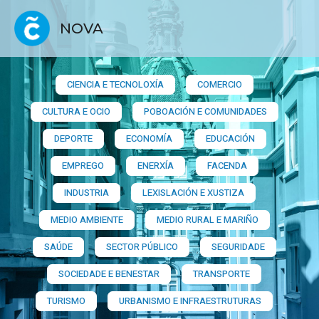
NOVA
CIENCIA E TECNOLOXÍA
COMERCIO
CULTURA E OCIO
POBOACIÓN E COMUNIDADES
DEPORTE
ECONOMÍA
EDUCACIÓN
EMPREGO
ENERXÍA
FACENDA
INDUSTRIA
LEXISLACIÓN E XUSTIZA
MEDIO AMBIENTE
MEDIO RURAL E MARIÑO
SAÚDE
SECTOR PÚBLICO
SEGURIDADE
SOCIEDADE E BENESTAR
TRANSPORTE
TURISMO
URBANISMO E INFRAESTRUTURAS