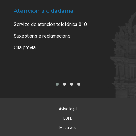
Atención á cidadanía
Trá
Servizo de atención telefónica 010
Empa
certi
Suxestións e reclamacións
Como
Cita previa
Tarx
Aviso legal
LOPD
Mapa web