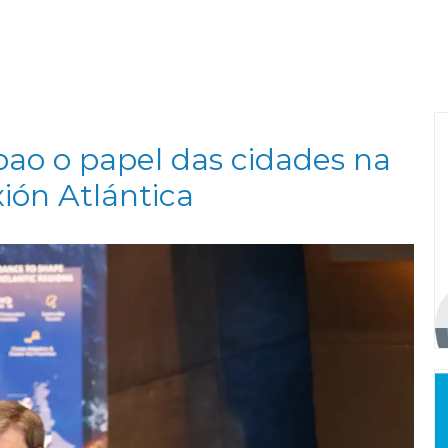
lbao o papel das cidades na
ión Atlántica