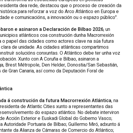
presidenta dea rede, destacou que o proceso de creación da
istórica para reforzar a voz do Arco Atlántico en Europa e
ade e comunicacións, a innovación ou o espazo público".
baron e asinaron a Declaración de Bilbao 2026
, un
icipios atlánticos coa construción dunha Macrorrexión
ica o papel das cidades como actores clave na súa futura
clara de unidade. As cidades atlánticas compartimos
struír solucións conxuntas. O Atlántico debe ter unha voz
robación. Xunto con A Coruña e Bilbao, asinaron a
aga, Brest Métropole, Den Helder, Donostia/San Sebastián,
s de Gran Canaria, así como da Deputación Foral de
ántica
a á construción da futura Macrorrexión Atlántica
, na
esidenta de Atlantic Cities xunto a representantes das
 desenvolvemento do espazo atlántico. No debate interviron
l de Acción Exterior e Euskadi Global do Goberno Vasco;
a Autoridade Portuaria de Bilbao; Guillermo Miró, adxunto á
ntante da Alianza de Cámaras de Comercio do Atlántico;