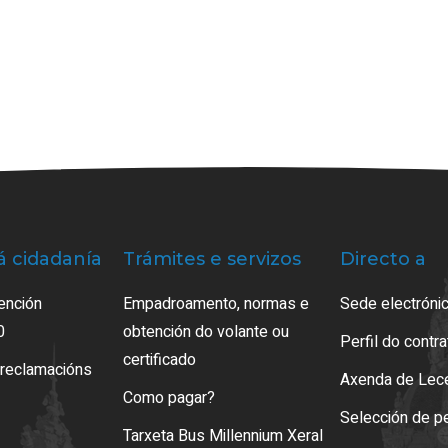
á cidadanía
Trámites e servizos
Directo a
ención
Empadroamento, normas e
Sede electrónic
0
obtención do volante ou
Perfil do contr
certificado
 reclamacións
Axenda de Lec
Como pagar?
Selección de p
Tarxeta Bus Millennium Xeral