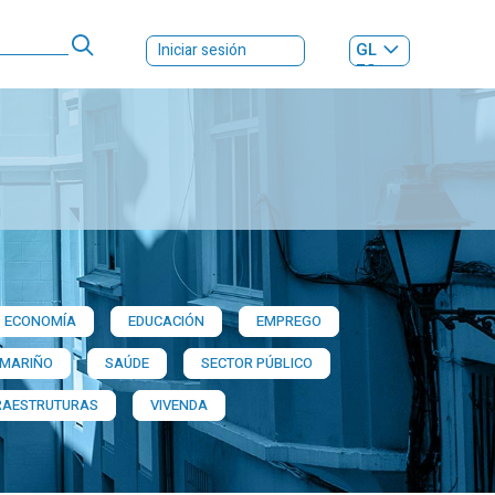
GL
Iniciar sesión
ES
|
ECONOMÍA
EDUCACIÓN
EMPREGO
 MARIÑO
SAÚDE
SECTOR PÚBLICO
RAESTRUTURAS
VIVENDA