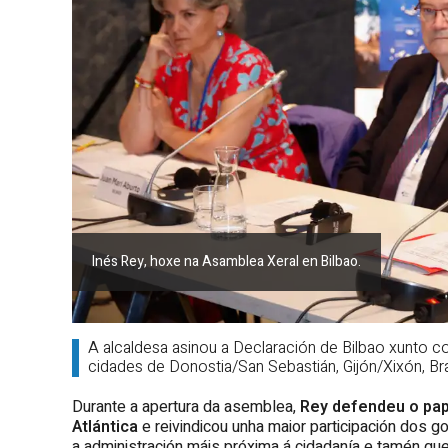
Inés Rey, hoxe na Asamblea Xeral en Bilbao.
A alcaldesa asinou a Declaración de Bilbao xunto c
cidades de Donostia/San Sebastián, Gijón/Xixón, Br
Durante a apertura da asemblea,
Rey defendeu o pap
Atlántica
e reivindicou unha maior participación dos
a administración máis próxima á cidadanía e tamén que