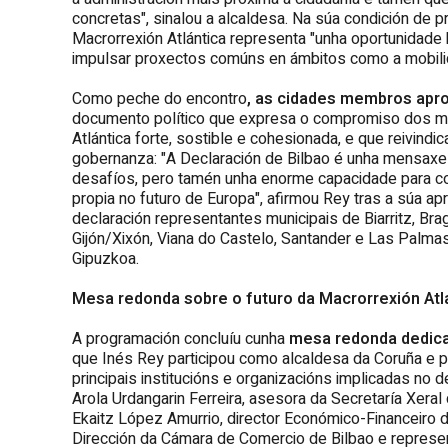
concretas", sinalou a alcaldesa. Na súa condición de 
Macrorrexión Atlántica representa "unha oportunidade h
impulsar proxectos comúns en ámbitos como a mobilid
Como peche do encontro
, as cidades membros apro
documento político que expresa o compromiso dos mun
Atlántica forte, sostible e cohesionada, e que reivind
gobernanza: "A Declaración de Bilbao é unha mensaxe 
desafíos, pero tamén unha enorme capacidade para con
propia no futuro de Europa", afirmou Rey tras a súa ap
declaración representantes municipais de Biarritz, Br
Gijón/Xixón, Viana do Castelo, Santander e Las Palma
Gipuzkoa.
Mesa redonda sobre o futuro da Macrorrexión Atl
A programación concluíu cunha
mesa redonda dedicad
que Inés Rey participou como alcaldesa da Coruña e pr
principais institucións e organizacións implicadas no
Arola Urdangarin Ferreira, asesora da Secretaría Xera
Ekaitz López Amurrio, director Económico-Financeiro d
Dirección da Cámara de Comercio de Bilbao e represe