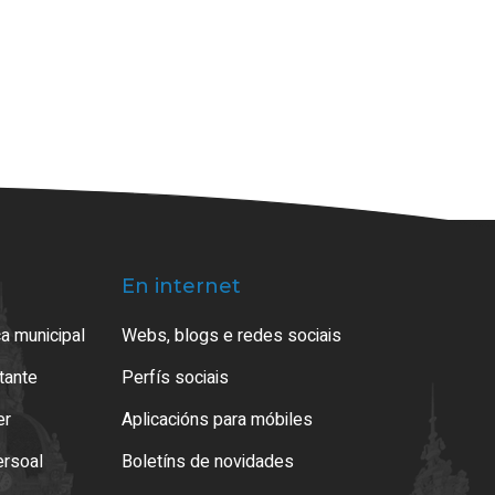
En internet
a municipal
Webs, blogs e redes sociais
atante
Perfís sociais
er
Aplicacións para móbiles
ersoal
Boletíns de novidades