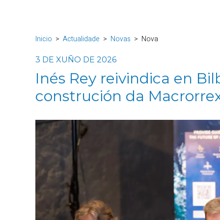
Inicio
Actualidade
Novas
Nova
3 DE XUÑO DE 2026
Inés Rey reivindica en Bi
construción da Macrorrex