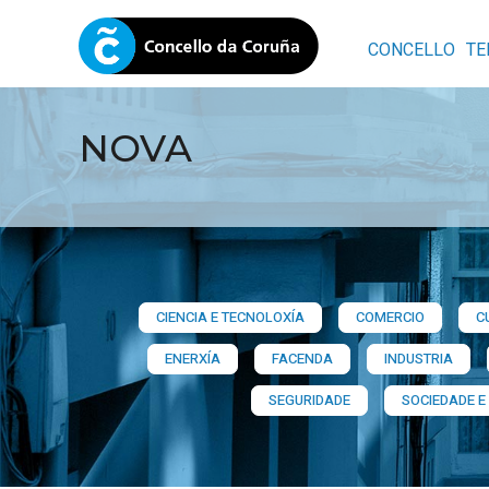
CONCELLO
TE
NOVA
CIENCIA E TECNOLOXÍA
COMERCIO
C
ENERXÍA
FACENDA
INDUSTRIA
SEGURIDADE
SOCIEDADE E