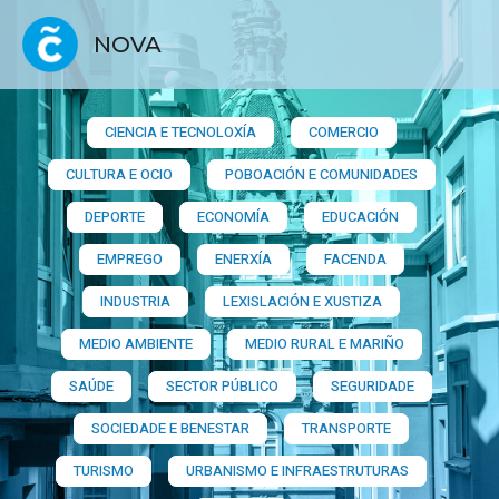
NOVA
CIENCIA E TECNOLOXÍA
COMERCIO
CULTURA E OCIO
POBOACIÓN E COMUNIDADES
DEPORTE
ECONOMÍA
EDUCACIÓN
EMPREGO
ENERXÍA
FACENDA
INDUSTRIA
LEXISLACIÓN E XUSTIZA
MEDIO AMBIENTE
MEDIO RURAL E MARIÑO
SAÚDE
SECTOR PÚBLICO
SEGURIDADE
SOCIEDADE E BENESTAR
TRANSPORTE
TURISMO
URBANISMO E INFRAESTRUTURAS