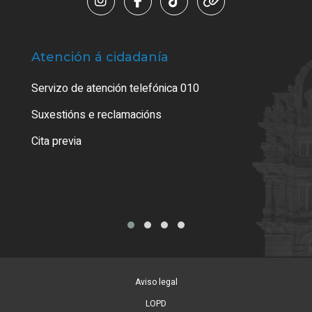
Atención á cidadanía
Trá
Servizo de atención telefónica 010
Empa
certi
Suxestións e reclamacións
Como
Cita previa
Tarx
Aviso legal
LOPD