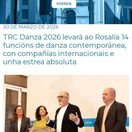
VIVENDA
30 DE MARZO DE 2026
TRC Danza 2026 levará ao Rosalía 14
funcións de danza contemporánea,
con compañías internacionais e
unha estrea absoluta