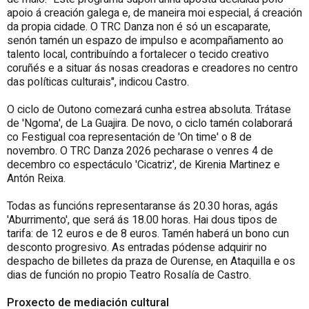
apoio á creación
galega e, de maneira moi especial, á creación
da propia
cidade. O TRC Danza non é só un escaparate,
senón tamén un espazo de impulso e acompañamento ao
talento local,
contribuíndo a fortalecer o tecido creativo
coruñés e a situar
ás nosas creadoras e creadores no centro
das políticas
culturais
", indicou Castro
.
O ciclo de Outono comezará cunha estrea absoluta. Trátase
de 'Ngoma', de La Guajira. De novo, o ciclo tamén colaborará
co Festigual coa representación de 'On time' o 8 de
novembro. O TRC Danza 2026 pecharase o venres 4 de
decembro co espectáculo 'Cicatriz', de Kirenia Martinez e
Antón Reixa.
Todas as funcións representaranse ás 20.30 horas, agás
'Aburrimento', que será ás 18.00 horas. Hai dous tipos de
tarifa: de 12 euros e de 8 euros. Tamén haberá un bono cun
desconto progresivo. As entradas pódense adquirir no
despacho de billetes da praza de Ourense, en Ataquilla e os
dias de función no propio Teatro Rosalía de Castro.
Proxecto de mediación cultural