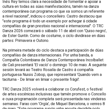
Inés Rey temos clara a necesidade de fomentar e apoiar
a
cultura en todas as súas manifestacións, tamén na danza
contemporánea cun programa co que xa somos un referente
a nivel nacional
", indicou o concelleiro. Castro destacou que
"este programa é todo un
exemplo
por achegar á cidade
compañías de gran prestixio nacional e internacional". O TRC
Danza 2026 comezará o sábado 11 de abril con 'Quiso negro',
de Ester Guntín. Como de costume, o ciclo dividirase en dúas
partes: Primavera e Outono.
Na primeira metade do ciclo destaca a participación de dúas
compañías de danza internacionais. Por unha banda, a
Compañía Colombiana de Danza Contemporánea Incolballet
de Cali presentará 'El vacío' o domingo 10 de maio. A seguinte
sesión levará ao Teatro Rosalía de Castro á compañía
portuguesa Nuisis Zobop, que representará 'Quando vem a
taciturna - De limiar en limiar o presente frágil'.
TRC Danza 2025 volverá a colaborar co Corufest, o festival
de artes escénicas inclusivas que tamén promove o Concello
e cuxa programación completa será presentada nas vindeiras
semanas. Farao com 'Orgía', de Miquel Barcelona, o venres 8
de maio.
"Este programa supón unha
aposta decidida polo