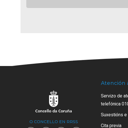
Atención 
Servizo de at
telefónica 01
Suxestións e
O CONCELLO EN RRSS
Cita previa