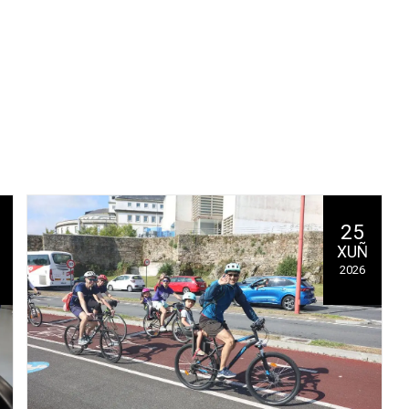
25
XUÑ
2026