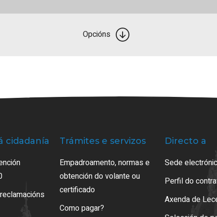
Opcións
á cidadanía
Trámites e servizos
Directo a
ención
Empadroamento, normas e
Sede electrónic
0
obtención do volante ou
Perfil do contr
certificado
 reclamacións
Axenda de Lec
Como pagar?