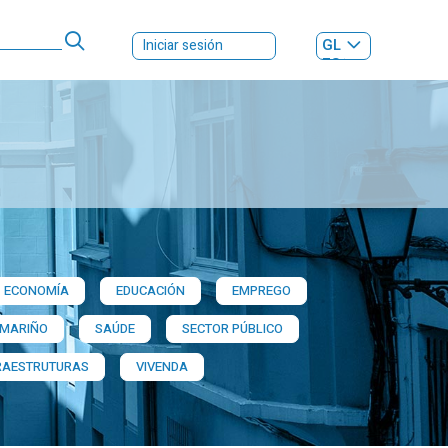
GL
Iniciar sesión
ES
|
ECONOMÍA
EDUCACIÓN
EMPREGO
 MARIÑO
SAÚDE
SECTOR PÚBLICO
RAESTRUTURAS
VIVENDA