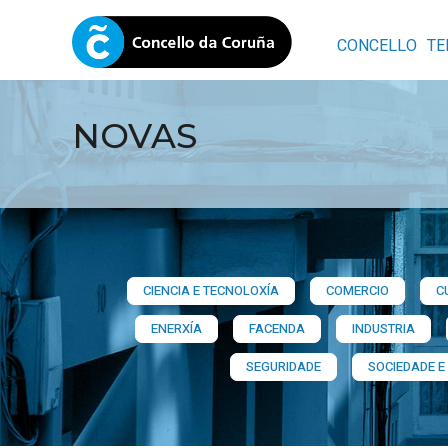
CONCELLO
TE
NOVAS
CIENCIA E TECNOLOXÍA
COMERCIO
C
ENERXÍA
FACENDA
INDUSTRIA
SEGURIDADE
SOCIEDADE E