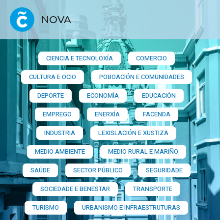
NOVA
CIENCIA E TECNOLOXÍA
COMERCIO
CULTURA E OCIO
POBOACIÓN E COMUNIDADES
DEPORTE
ECONOMÍA
EDUCACIÓN
EMPREGO
ENERXÍA
FACENDA
INDUSTRIA
LEXISLACIÓN E XUSTIZA
MEDIO AMBIENTE
MEDIO RURAL E MARIÑO
SAÚDE
SECTOR PÚBLICO
SEGURIDADE
SOCIEDADE E BENESTAR
TRANSPORTE
TURISMO
URBANISMO E INFRAESTRUTURAS