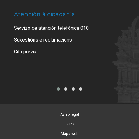
Atención á cidadanía
Trá
Servizo de atención telefónica 010
Empa
certi
Suxestións e reclamacións
Como
Cita previa
Tarx
Aviso legal
LOPD
Mapa web