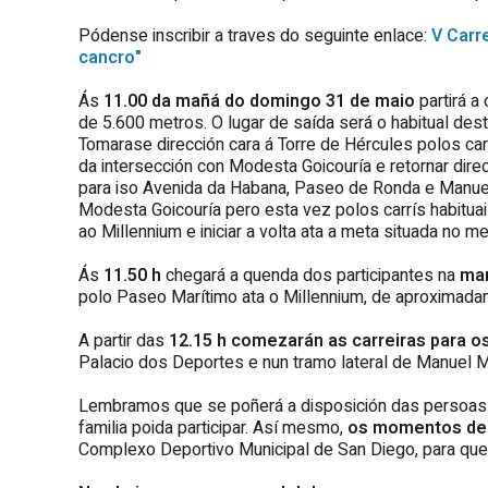
Pódense inscribir a traves do seguinte enlace:
V Carr
cancro"
Ás
11.00 da mañá do domingo 31 de maio
partirá a
de 5.600 metros. O lugar de saída será o habitual des
Tomarase dirección cara á Torre de Hércules polos car
da intersección con Modesta Goicouría e retornar dir
para iso Avenida da Habana, Paseo de Ronda e Manuel
Modesta Goicouría pero esta vez polos carrís habituais
ao Millennium e iniciar a volta ata a meta situada no m
Ás
11.50 h
chegará a quenda dos participantes na
mar
polo Paseo Marítimo ata o Millennium, de aproximada
A partir das
12.15 h comezarán as carreiras para 
Palacio dos Deportes e nun tramo lateral de Manuel M
Lembramos que se poñerá a disposición das persoas 
familia poida participar. Así mesmo,
os momentos de
Complexo Deportivo Municipal de San Diego, para que