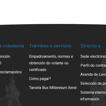
á cidadanía
Trámites e servizos
Directo a
ención
Empadroamento, normas e
Sede electrónic
0
obtención do volante ou
Perfil do contr
certificado
 reclamacións
Axenda de Lec
Como pagar?
Selección de p
Tarxeta Bus Millennium Xeral
Sistema intern
información