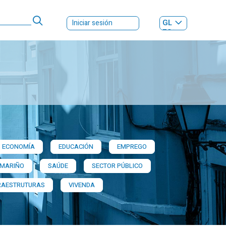
GL
Iniciar sesión
ES
|
ECONOMÍA
EDUCACIÓN
EMPREGO
 MARIÑO
SAÚDE
SECTOR PÚBLICO
RAESTRUTURAS
VIVENDA