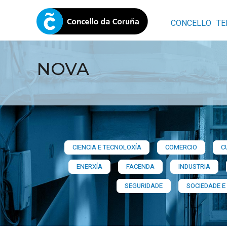
CONCELLO
TE
NOVA
CIENCIA E TECNOLOXÍA
COMERCIO
C
ENERXÍA
FACENDA
INDUSTRIA
SEGURIDADE
SOCIEDADE E