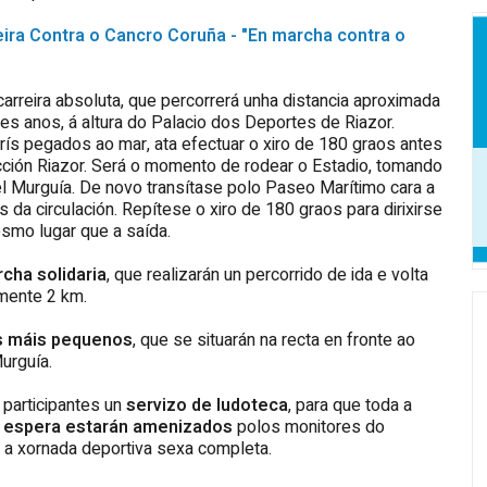
eira Contra o Cancro Coruña - "En marcha contra o
 carreira absoluta, que percorrerá unha distancia aproximada
tes anos, á altura do Palacio dos Deportes de Riazor.
rís pegados ao mar, ata efectuar o xiro de 180 graos antes
ección Riazor. Será o momento de rodear o Estadio, tomando
 Murguía. De novo transítase polo Paseo Marítimo cara a
 da circulación. Repítese o xiro de 180 graos para dirixirse
esmo lugar que a saída.
cha solidaria
, que realizarán un percorrido de ida e volta
mente 2 km.
os máis pequenos
, que se situarán na recta en fronte ao
urguía.
participantes un
servizo de ludoteca
, para que toda a
 espera estarán amenizados
polos monitores do
 a xornada deportiva sexa completa.