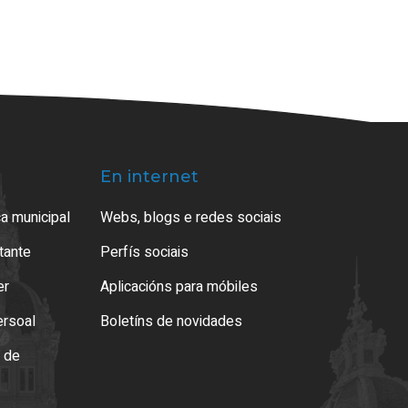
En internet
a municipal
Webs, blogs e redes sociais
atante
Perfís sociais
er
Aplicacións para móbiles
ersoal
Boletíns de novidades
o de