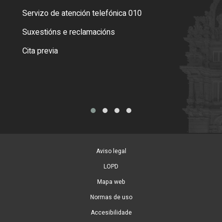
Servizo de atención telefónica 010
Empa
certi
Suxestións e reclamacións
Como
Cita previa
Tarx
Aviso legal
LOPD
Mapa web
Normas de uso
Accesibilidade