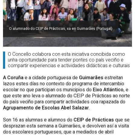
O alumnado do CEIP de Prácticas, xa en Guimarães (Portugal)
O Concello colabora con esta iniciativa concibida como
unha oportunidade para tender pontes co país veciño e
compartir experiencias e actividades didácticas e culturais
A Coruña
e a cidade portuguesa de
Guimarães
estreitan
lazos estes días no contexto do programa de intercambio
escolar no que participan os municipios do
Eixo Atlántico
, e
que este ano leva o alumnado do CEIP de Prácticas ao norte
do país veciño para compartir actividades coa rapazada do
Agrupamento de Escolas Abel Salazar
.
Son 16 as alumnas e alumnos do
CEIP de Prácticas
que se
desprazan esta semana a Guimarães, e devolven así a visita
dos escolares portugueses, que a mediados de abril