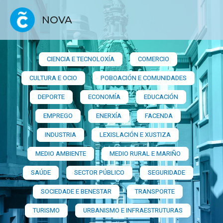
NOVA
CIENCIA E TECNOLOXÍA
COMERCIO
CULTURA E OCIO
POBOACIÓN E COMUNIDADES
DEPORTE
ECONOMÍA
EDUCACIÓN
EMPREGO
ENERXÍA
FACENDA
INDUSTRIA
LEXISLACIÓN E XUSTIZA
MEDIO AMBIENTE
MEDIO RURAL E MARIÑO
SAÚDE
SECTOR PÚBLICO
SEGURIDADE
SOCIEDADE E BENESTAR
TRANSPORTE
TURISMO
URBANISMO E INFRAESTRUTURAS