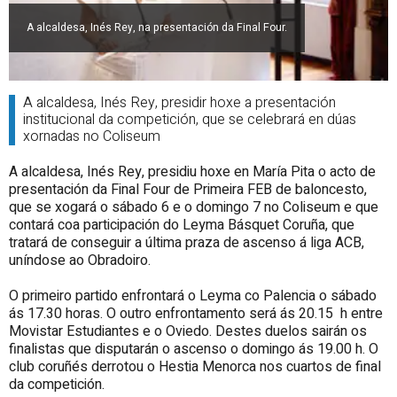
A alcaldesa, Inés Rey, na presentación da Final Four.
A alcaldesa, Inés Rey, presidir hoxe a presentación
institucional da competición, que se celebrará en dúas
xornadas no Coliseum
A alcaldesa, Inés Rey, presidiu hoxe en María Pita o acto de
presentación da Final Four de Primeira FEB de baloncesto,
que se xogará o sábado 6 e o domingo 7 no Coliseum e que
contará coa participación do Leyma Básquet Coruña, que
tratará de conseguir a última praza de ascenso á liga ACB,
uníndose ao Obradoiro.
O primeiro partido enfrontará o Leyma co Palencia o sábado
ás 17.30 horas. O outro enfrontamento será ás 20.15 h entre
Movistar Estudiantes e o Oviedo. Destes duelos sairán os
finalistas que disputarán o ascenso o domingo ás 19.00 h. O
club coruñés derrotou o Hestia Menorca nos cuartos de final
da competición.