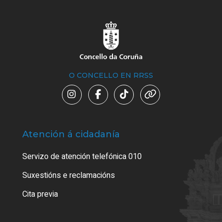
O CONCELLO EN RRSS
Atención á cidadanía
Trá
Servizo de atención telefónica 010
Empa
certi
Suxestións e reclamacións
Como
Cita previa
Tarx