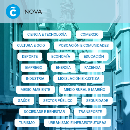
NOVA
CIENCIA E TECNOLOXÍA
COMERCIO
CULTURA E OCIO
POBOACIÓN E COMUNIDADES
DEPORTE
ECONOMÍA
EDUCACIÓN
EMPREGO
ENERXÍA
FACENDA
INDUSTRIA
LEXISLACIÓN E XUSTIZA
MEDIO AMBIENTE
MEDIO RURAL E MARIÑO
SAÚDE
SECTOR PÚBLICO
SEGURIDADE
SOCIEDADE E BENESTAR
TRANSPORTE
TURISMO
URBANISMO E INFRAESTRUTURAS