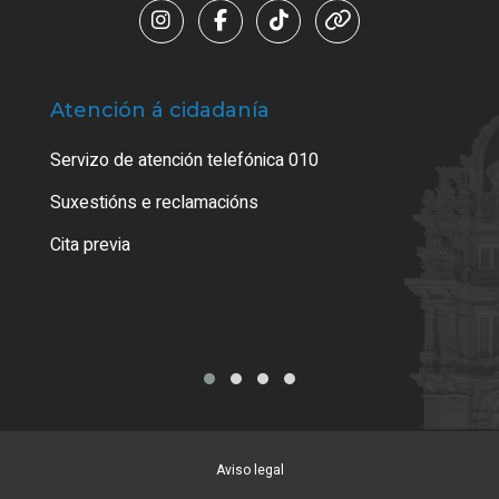
Atención á cidadanía
Trá
Servizo de atención telefónica 010
Empa
certi
Suxestións e reclamacións
Como
Cita previa
Tarx
Aviso legal