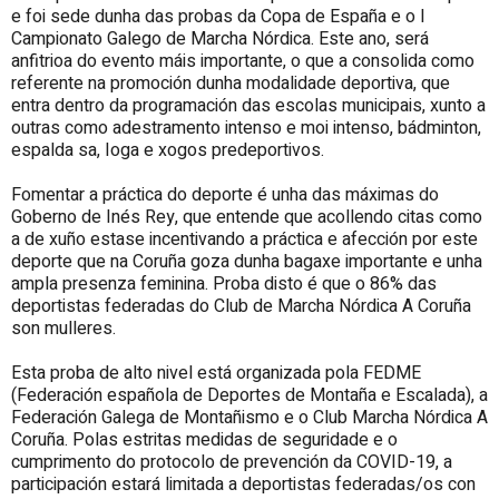
e foi sede dunha das probas da Copa de España e o I
Campionato Galego de Marcha Nórdica. Este ano, será
anfitrioa do evento máis importante, o que a consolida como
referente na promoción dunha modalidade deportiva, que
entra dentro da programación das escolas municipais, xunto a
outras como adestramento intenso e moi intenso, bádminton,
espalda sa, Ioga e xogos predeportivos.
Fomentar a práctica do deporte é unha das máximas do
Goberno de Inés Rey, que entende que acollendo citas como
a de xuño estase incentivando a práctica e afección por este
deporte que na Coruña goza dunha bagaxe importante e unha
ampla presenza feminina. Proba disto é que o 86% das
deportistas federadas do Club de Marcha Nórdica A Coruña
son mulleres.
Esta proba de alto nivel está organizada pola FEDME
(Federación española de Deportes de Montaña e Escalada), a
Federación Galega de Montañismo e o Club Marcha Nórdica A
Coruña. Polas estritas medidas de seguridade e o
cumprimento do protocolo de prevención da COVID-19, a
participación estará limitada a deportistas federadas/os con