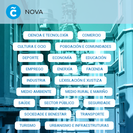
NOVA
CIENCIA E TECNOLOXÍA
COMERCIO
CULTURA E OCIO
POBOACIÓN E COMUNIDADES
DEPORTE
ECONOMÍA
EDUCACIÓN
EMPREGO
ENERXÍA
FACENDA
INDUSTRIA
LEXISLACIÓN E XUSTIZA
MEDIO AMBIENTE
MEDIO RURAL E MARIÑO
SAÚDE
SECTOR PÚBLICO
SEGURIDADE
SOCIEDADE E BENESTAR
TRANSPORTE
TURISMO
URBANISMO E INFRAESTRUTURAS