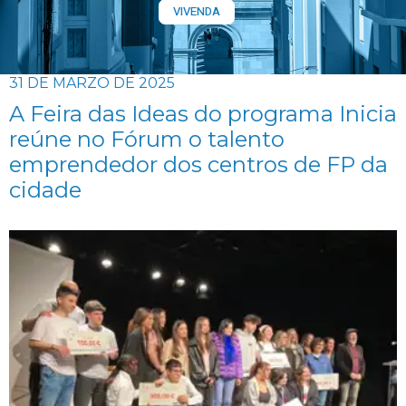
VIVENDA
31 DE MARZO DE 2025
A Feira das Ideas do programa Inicia
reúne no Fórum o talento
emprendedor dos centros de FP da
cidade