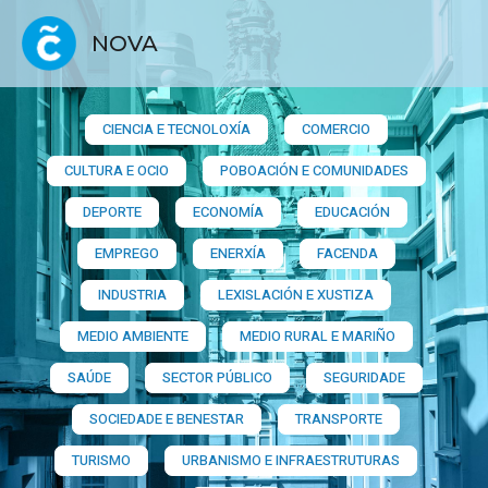
NOVA
CIENCIA E TECNOLOXÍA
COMERCIO
CULTURA E OCIO
POBOACIÓN E COMUNIDADES
DEPORTE
ECONOMÍA
EDUCACIÓN
EMPREGO
ENERXÍA
FACENDA
INDUSTRIA
LEXISLACIÓN E XUSTIZA
MEDIO AMBIENTE
MEDIO RURAL E MARIÑO
SAÚDE
SECTOR PÚBLICO
SEGURIDADE
SOCIEDADE E BENESTAR
TRANSPORTE
TURISMO
URBANISMO E INFRAESTRUTURAS