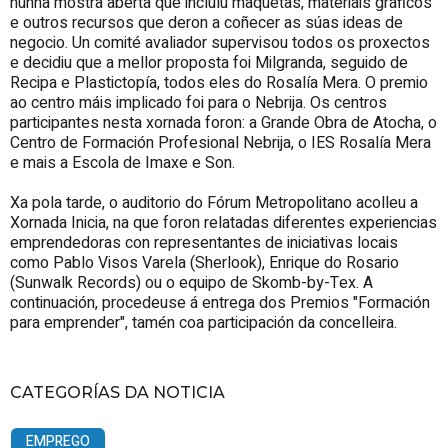
nunha mostra aberta que incluíu maquetas, materiais gráficos
e outros recursos que deron a coñecer as súas ideas de
negocio. Un comité avaliador supervisou todos os proxectos
e decidiu que a mellor proposta foi Milgranda, seguido de
Recipa e Plastictopía, todos eles do Rosalía Mera. O premio
ao centro máis implicado foi para o Nebrija. Os centros
participantes nesta xornada foron: a Grande Obra de Atocha, o
Centro de Formación Profesional Nebrija, o IES Rosalía Mera
e mais a Escola de Imaxe e Son.
Xa pola tarde, o auditorio do Fórum Metropolitano acolleu a
Xornada Inicia, na que foron relatadas diferentes experiencias
emprendedoras con representantes de iniciativas locais
como Pablo Visos Varela (Sherlook), Enrique do Rosario
(Sunwalk Records) ou o equipo de Skomb-by-Tex. A
continuación, procedeuse á entrega dos Premios "Formación
para emprender", tamén coa participación da concelleira.
CATEGORÍAS DA NOTICIA
EMPREGO