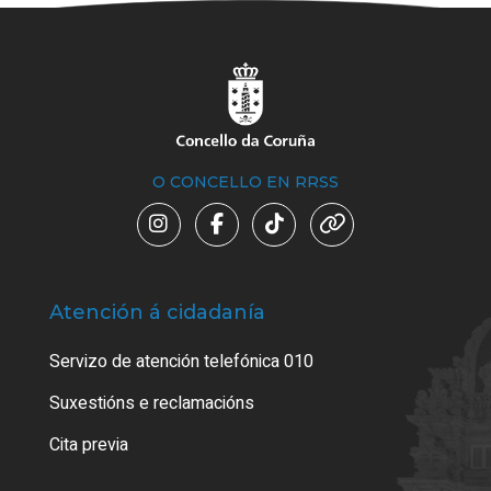
O CONCELLO EN RRSS
Atención á cidadanía
Trá
Servizo de atención telefónica 010
Empa
certi
Suxestións e reclamacións
Como
Cita previa
Tarx