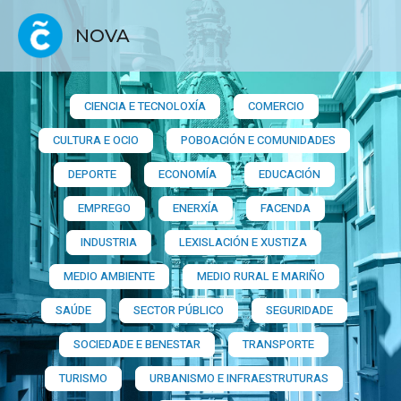
NOVA
CIENCIA E TECNOLOXÍA
COMERCIO
CULTURA E OCIO
POBOACIÓN E COMUNIDADES
DEPORTE
ECONOMÍA
EDUCACIÓN
EMPREGO
ENERXÍA
FACENDA
INDUSTRIA
LEXISLACIÓN E XUSTIZA
MEDIO AMBIENTE
MEDIO RURAL E MARIÑO
SAÚDE
SECTOR PÚBLICO
SEGURIDADE
SOCIEDADE E BENESTAR
TRANSPORTE
TURISMO
URBANISMO E INFRAESTRUTURAS