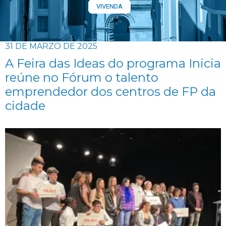
VIVENDA
31 DE MARZO DE 2025
A Feira das Ideas do programa Inicia
reúne no Fórum o talento
emprendedor dos centros de FP da
cidade