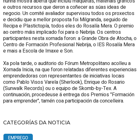
nunha mostra aberta que incluíu maquetas, materiais gráficos
e outros recursos que deron a coñecer as súas ideas de
negocio. Un comité avaliador supervisou todos os proxectos
e decidiu que a mellor proposta foi Milgranda, seguido de
Recipa e Plastictopía, todos eles do Rosalía Mera. O premio
ao centro máis implicado foi para o Nebrija. Os centros
participantes nesta xornada foron: a Grande Obra de Atocha, o
Centro de Formación Profesional Nebrija, o IES Rosalía Mera
e mais a Escola de Imaxe e Son.
Xa pola tarde, o auditorio do Fórum Metropolitano acolleu a
Xornada Inicia, na que foron relatadas diferentes experiencias
emprendedoras con representantes de iniciativas locais
como Pablo Visos Varela (Sherlook), Enrique do Rosario
(Sunwalk Records) ou o equipo de Skomb-by-Tex. A
continuación, procedeuse á entrega dos Premios "Formación
para emprender", tamén coa participación da concelleira.
CATEGORÍAS DA NOTICIA
EMPREGO