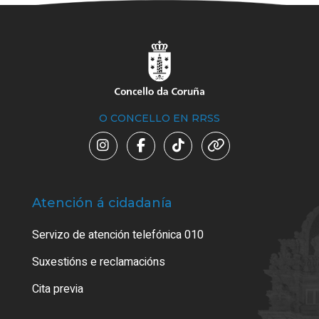
O CONCELLO EN RRSS
Atención á cidadanía
Trá
Servizo de atención telefónica 010
Empa
certi
Suxestións e reclamacións
Como
Cita previa
Tarx