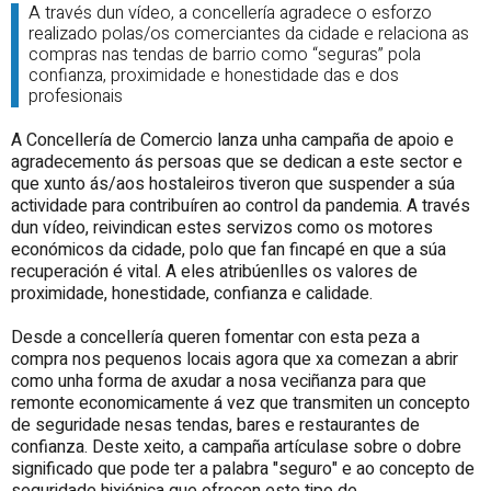
A través dun vídeo, a concellería agradece o esforzo
realizado polas/os comerciantes da cidade e relaciona as
compras nas tendas de barrio como “seguras” pola
confianza, proximidade e honestidade das e dos
profesionais
A Concellería de Comercio lanza unha campaña de apoio e
agradecemento ás persoas que se dedican a este sector e
que xunto ás/aos hostaleiros tiveron que suspender a súa
actividade para contribuíren ao control da pandemia. A través
dun vídeo, reivindican estes servizos como os motores
económicos da cidade, polo que fan fincapé en que a súa
recuperación é vital. A eles atribúenlles os valores de
proximidade, honestidade, confianza e calidade.
Desde a concellería queren fomentar con esta peza a
compra nos pequenos locais agora que xa comezan a abrir
como unha forma de axudar a nosa veciñanza para que
remonte economicamente á vez que transmiten un concepto
de seguridade nesas tendas, bares e restaurantes de
confianza. Deste xeito, a campaña artículase sobre o dobre
significado que pode ter a palabra "seguro" e ao concepto de
seguridade hixiénica que ofrecen este tipo de