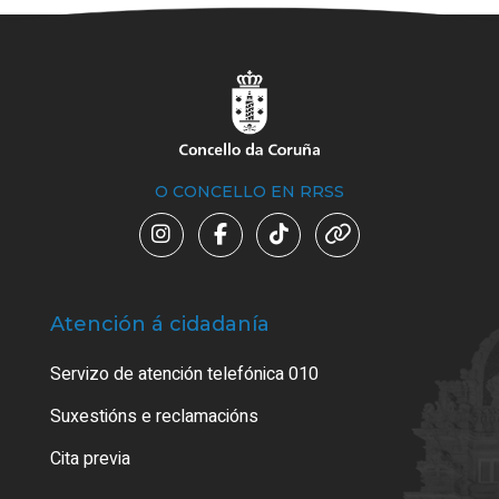
O CONCELLO EN RRSS
Atención á cidadanía
Trá
Servizo de atención telefónica 010
Empa
certi
Suxestións e reclamacións
Como
Cita previa
Tarx