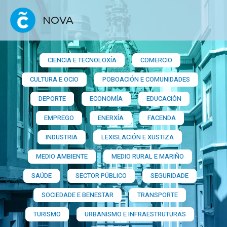
NOVA
CIENCIA E TECNOLOXÍA
COMERCIO
CULTURA E OCIO
POBOACIÓN E COMUNIDADES
DEPORTE
ECONOMÍA
EDUCACIÓN
EMPREGO
ENERXÍA
FACENDA
INDUSTRIA
LEXISLACIÓN E XUSTIZA
MEDIO AMBIENTE
MEDIO RURAL E MARIÑO
SAÚDE
SECTOR PÚBLICO
SEGURIDADE
SOCIEDADE E BENESTAR
TRANSPORTE
TURISMO
URBANISMO E INFRAESTRUTURAS