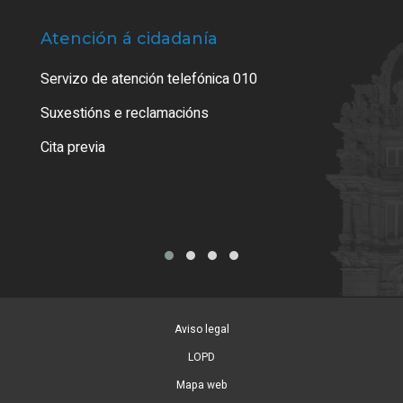
Atención á cidadanía
Trá
Servizo de atención telefónica 010
Empa
certi
Suxestións e reclamacións
Como
Cita previa
Tarx
Aviso legal
LOPD
Mapa web