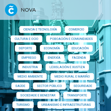
NOVA
CIENCIA E TECNOLOXÍA
COMERCIO
CULTURA E OCIO
POBOACIÓN E COMUNIDADES
DEPORTE
ECONOMÍA
EDUCACIÓN
EMPREGO
ENERXÍA
FACENDA
INDUSTRIA
LEXISLACIÓN E XUSTIZA
MEDIO AMBIENTE
MEDIO RURAL E MARIÑO
SAÚDE
SECTOR PÚBLICO
SEGURIDADE
SOCIEDADE E BENESTAR
TRANSPORTE
TURISMO
URBANISMO E INFRAESTRUTURAS