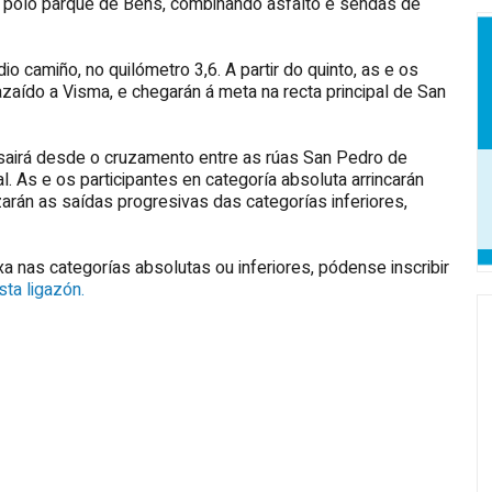
do polo parque de Bens, combinando asfalto e sendas de
o camiño, no quilómetro 3,6. A partir do quinto, as e os
zaído a Visma, e chegarán á meta na recta principal de San
 sairá desde o cruzamento entre as rúas San Pedro de
l. As e os participantes en categoría absoluta arrincarán
arán as saídas progresivas das categorías inferiores,
a nas categorías absolutas ou inferiores, pódense inscribir
ta ligazón.