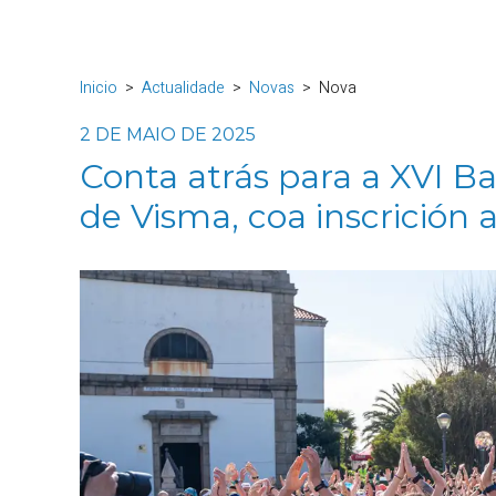
Inicio
Actualidade
Novas
Nova
2 DE MAIO DE 2025
Conta atrás para a XVI B
de Visma, coa inscrición