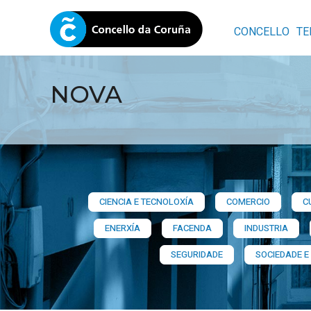
CONCELLO
TE
NOVA
CIENCIA E TECNOLOXÍA
COMERCIO
C
ENERXÍA
FACENDA
INDUSTRIA
SEGURIDADE
SOCIEDADE E