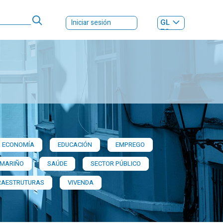
GL
Iniciar sesión
ES
|
ECONOMÍA
EDUCACIÓN
EMPREGO
 MARIÑO
SAÚDE
SECTOR PÚBLICO
RAESTRUTURAS
VIVENDA