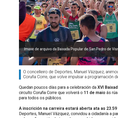
Imaxe de arquivo da Baixada Popular de San Pedro de Vi
O concelleiro de Deportes, Manuel Vázquez, animou a
Coruña Corre, que volve impulsar a programación de
Quedan poucos días para a celebración da
XVI Baixa
circuíto Coruña Corre que volverá o
11 de maio
ás rúa
para todos os públicos.
A inscrición na carreira estará aberta ata as 23.59
Deportes, Manuel Vázquez, convidou a cidadanía a part