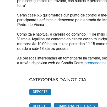
pola configuración do trazado, con subida e percorri
terra".
Serán case 6,5 quilómetros cun punto de control a medi
participantes enfilarán o descenso pola estrada de Ma
Pedro de Visma.
Como xa é habitual, a carreira do domingo 11 de maio
Visma e Aguillón, na contorna do centro cívico municipa
motores ás 10.00 horas, e xa a partir das 11.15 comez
desde a sub-18 ata os peques.
As persoas interesadas en tomar parte na carreira, sex
a través da páxina web de Coruña Corre,
premendo nes
CATEGORÍAS DA NOTICIA
DEPORTE
DEPORTE
CARREIRAS POPULARES