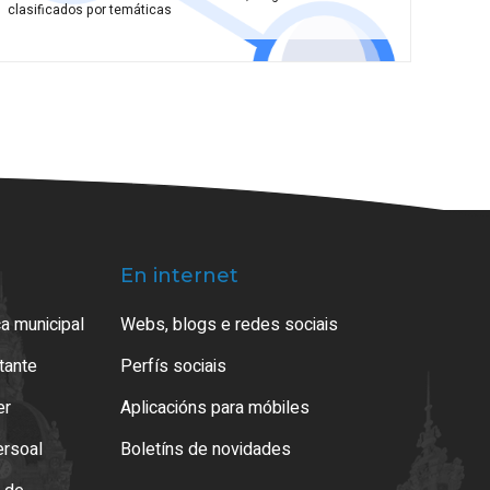
clasificados por temáticas
En internet
a municipal
Webs, blogs e redes sociais
atante
Perfís sociais
er
Aplicacións para móbiles
ersoal
Boletíns de novidades