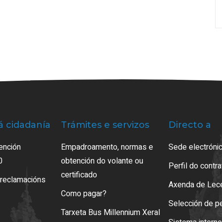
á cidadanía
Trámites e servizos
Directo a
ención
Empadroamento, normas e
Sede electrónic
0
obtención do volante ou
Perfil do contr
certificado
 reclamacións
Axenda de Lec
Como pagar?
Selección de p
Tarxeta Bus Millennium Xeral