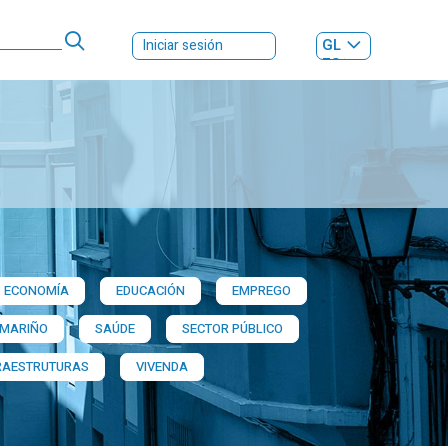
GL
Iniciar sesión
ES
|
ECONOMÍA
EDUCACIÓN
EMPREGO
 MARIÑO
SAÚDE
SECTOR PÚBLICO
RAESTRUTURAS
VIVENDA