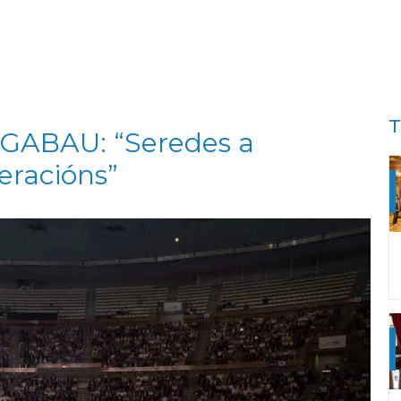
T
EGABAU: “Seredes a
xeracións”