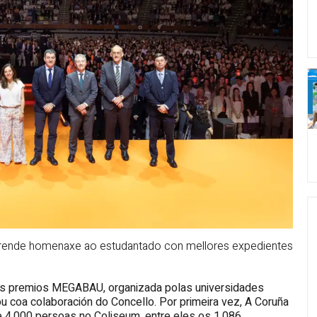
e rende homenaxe ao estudantado con mellores expedientes
 dos premios MEGABAU, organizada polas universidades
u coa colaboración do Concello. Por primeira vez, A Coruña
e 4.000 persoas no Coliseum, entre eles os 1.086