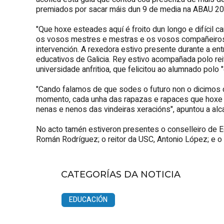
premiados por sacar máis dun 9 de media na ABAU 20
"Que hoxe esteades aquí é froito dun longo e difícil 
os vosos mestres e mestras e os vosos compañeiros e
intervención. A rexedora estivo presente durante a e
educativos de Galicia. Rey estivo acompañada polo r
universidade anfritioa, que felicitou ao alumnado polo 
"Cando falamos de que sodes o futuro non o dicimos 
momento, cada unha das rapazas e rapaces que hoxe e
nenas e nenos das vindeiras xeracións", apuntou a alc
No acto tamén estiveron presentes o conselleiro de E
Román Rodríguez; o reitor da USC, Antonio López; e o 
CATEGORÍAS DA NOTICIA
EDUCACIÓN