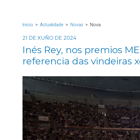
Inicio
Actualidade
Novas
Nova
21 DE XUÑO DE 2024
Inés Rey, nos premios M
referencia das vindeiras 