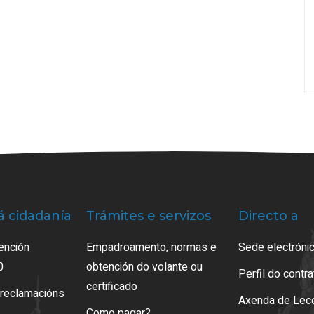
á cidadanía
Trámites e servizos
Directo a
ención
Empadroamento, normas e
Sede electrónic
0
obtención do volante ou
Perfil do contr
certificado
 reclamacións
Axenda de Lec
Como pagar?