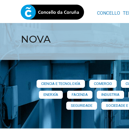
CONCELLO
TE
NOVA
CIENCIA E TECNOLOXÍA
COMERCIO
C
ENERXÍA
FACENDA
INDUSTRIA
SEGURIDADE
SOCIEDADE E