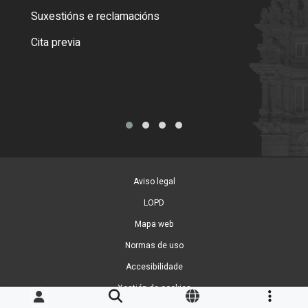
certi
Suxestións e reclamacións
Como
Cita previa
Tarx
Aviso legal
LOPD
Mapa web
Normas de uso
Accesibilidade
Xestión de cookies