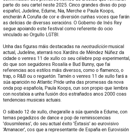
parte do seu cartel neste 2025. Cinco grandes divas do pop
español, Judeline, Edurne, Nia, Merche e Paula Koops,
encherán A Coruña de cor e diversión cunhas voces que farán
as delicias de diversas xeracións. O Goberno de Inés Rey
segue apoiando este festival como referente do ocio
vinculado ao Orgullo LGTBI.
Unha das figuras máis destacadas na
neotradición
musical
actual, Judeline, aterrará nos Xardíns de Méndez Núñez da
cidade o venres 11 de xullo co seu célebre pop experimental,
do que son seguidores Rosalía e Bud Bunny, que fai
referencias aos estilos máis diversos, como o flamenco, o
trap, o R&B ou o reguetón. Tamén o venres 11 de xullo fará a
súa aparición no Atlantic Pride unha das promesas da nova
onda pop española, Paula Koops, cun son propio que lembra
con nostalxia a unha fusión dos estrañados anos 2000 coas
tendencias musicais actuais.
O sábado 12 de xullo, chegaralle a súa quenda a Edurne, con
temas pegadizos de dance e pop de reminiscencias
'dousmileiras', do seu actual éxito 'Éxtasis' ao eurovisivo
'Amanacer', cos que a representante de España en Eurovisión