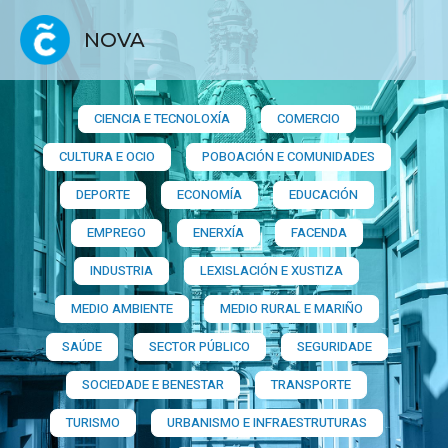
NOVA
CIENCIA E TECNOLOXÍA
COMERCIO
CULTURA E OCIO
POBOACIÓN E COMUNIDADES
DEPORTE
ECONOMÍA
EDUCACIÓN
EMPREGO
ENERXÍA
FACENDA
INDUSTRIA
LEXISLACIÓN E XUSTIZA
MEDIO AMBIENTE
MEDIO RURAL E MARIÑO
SAÚDE
SECTOR PÚBLICO
SEGURIDADE
SOCIEDADE E BENESTAR
TRANSPORTE
TURISMO
URBANISMO E INFRAESTRUTURAS