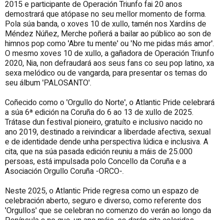
2015 e participante de Operación Triunfo fai 20 anos
demostrará que atópase no seu mellor momento de forma.
Pola súa banda, o xoves 10 de xullo, tamén nos Xardíns de
Méndez Núñez, Merche poñerá a bailar ao público ao son de
himnos pop como 'Abre tu mente' ou 'No me pidas más amor'.
O mesmo xoves 10 de xullo, a gañadora de Operación Triunfo
2020, Nia, non defraudará aos seus fans co seu pop latino, xa
sexa melódico ou de vangarda, para presentar os temas do
seu álbum 'PALOSANTO'.
Coñecido como o 'Orgullo do Norte', o Atlantic Pride celebrará
a súa 6ª edición na Coruña do 6 ao 13 de xullo de 2025.
Trátase dun festival pioneiro, gratuíto e inclusivo nacido no
ano 2019, destinado a reivindicar a liberdade afectiva, sexual
e de identidade dende unha perspectiva lúdica e inclusiva. A
cita, que na súa pasada edición reuniu a máis de 25.000
persoas, está impulsada polo Concello da Coruña e a
Asociación Orgullo Coruña -ORCO-.
Neste 2025, o Atlantic Pride regresa como un espazo de
celebración aberto, seguro e diverso, como referente dos
'Orgullos' que se celebran no comenzo do verán ao longo da