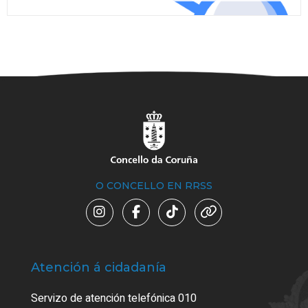
O CONCELLO EN RRSS
Atención á cidadanía
Trá
Servizo de atención telefónica 010
Empa