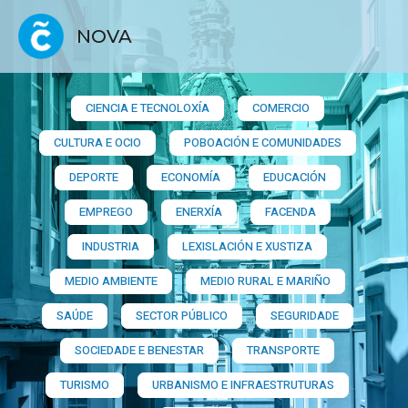
NOVA
CIENCIA E TECNOLOXÍA
COMERCIO
CULTURA E OCIO
POBOACIÓN E COMUNIDADES
DEPORTE
ECONOMÍA
EDUCACIÓN
EMPREGO
ENERXÍA
FACENDA
INDUSTRIA
LEXISLACIÓN E XUSTIZA
MEDIO AMBIENTE
MEDIO RURAL E MARIÑO
SAÚDE
SECTOR PÚBLICO
SEGURIDADE
SOCIEDADE E BENESTAR
TRANSPORTE
TURISMO
URBANISMO E INFRAESTRUTURAS