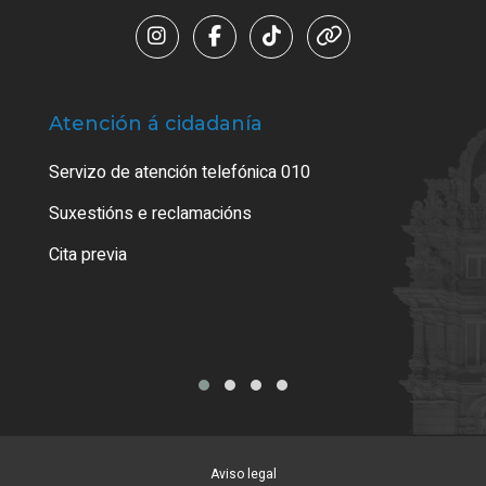
Atención á cidadanía
Trá
Servizo de atención telefónica 010
Empa
certi
Suxestións e reclamacións
Como
Cita previa
Tarx
Aviso legal