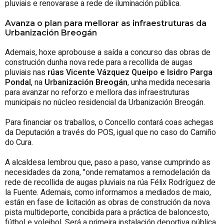
pluviais e renovarase a rede de iluminación pública.
Avanza o plan para mellorar as infraestruturas da
Urbanización Breogán
Ademais, hoxe aprobouse a saída a concurso das obras de
construción dunha nova rede para a recollida de augas
pluviais nas
rúas Vicente Vázquez Queipo e Isidro Parga
Pondal
, na
Urbanización Breogán
, unha medida necesaria
para avanzar no reforzo e mellora das infraestruturas
municipais no núcleo residencial da Urbanización Breogán.
Para financiar os traballos, o Concello contará coas achegas
da Deputación a través do POS, igual que no caso do Camiño
do Cura.
A alcaldesa lembrou que, paso a paso, vanse cumprindo as
necesidades da zona, "onde rematamos a remodelación da
rede de recollida de augas pluviais na rúa Félix Rodríguez de
la Fuente. Ademais, como informamos a mediados de maio,
están en fase de licitación as obras de construción da nova
pista multideporte, concibida para a práctica de baloncesto,
fútbol e voleibol. Será a primeira instalación deportiva pública