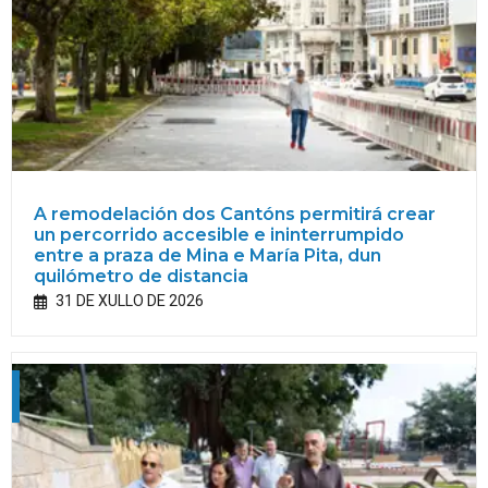
A remodelación dos Cantóns permitirá crear
un percorrido accesible e ininterrumpido
entre a praza de Mina e María Pita, dun
quilómetro de distancia
31 DE XULLO DE 2026