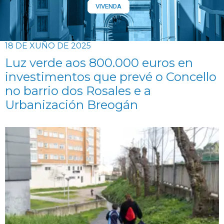
VIVENDA
18 DE XUÑO DE 2025
Luz verde aos 800.000 euros en
investimentos que prevé o Concello
no barrio dos Rosales e a
Urbanización Breogán