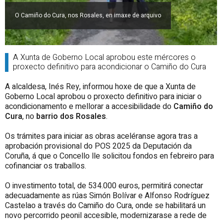
O Camiño do Cura, nos Rosales, en imaxe de arquivo
A Xunta de Goberno Local aprobou este mércores o
proxecto definitivo para acondicionar o Camiño do Cura
A alcaldesa, Inés Rey, informou hoxe de que a Xunta de
Goberno Local aprobou o proxecto definitivo para iniciar o
acondicionamento e mellorar a accesibilidade do
Camiño do
Cura
, no
barrio dos Rosales
.
Os trámites para iniciar as obras aceléranse agora tras a
aprobación provisional do POS 2025 da Deputación da
Coruña, á que o Concello lle solicitou fondos en febreiro para
cofinanciar os traballos.
O investimento total, de 534.000 euros, permitirá conectar
adecuadamente as rúas Simón Bolívar e Alfonso Rodríguez
Castelao a través do Camiño do Cura, onde se habilitará un
novo percorrido peonil accesible, modernizarase a rede de