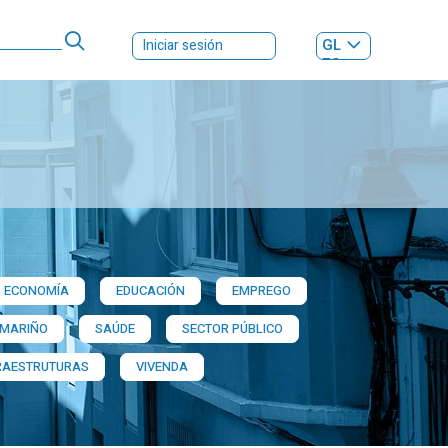
GL
Iniciar sesión
ES
|
ECONOMÍA
EDUCACIÓN
EMPREGO
 MARIÑO
SAÚDE
SECTOR PÚBLICO
RAESTRUTURAS
VIVENDA