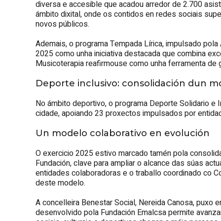
diversa e accesible que acadou arredor de 2.700 asis
ámbito dixital, onde os contidos en redes sociais supe
novos públicos.
Ademais, o programa Tempada Lírica, impulsado pola
2025 como unha iniciativa destacada que combina excele
Musicoterapia reafirmouse como unha ferramenta de gra
Deporte inclusivo: consolidación dun m
No ámbito deportivo, o programa Deporte Solidario e I
cidade, apoiando 23 proxectos impulsados por entidad
Un modelo colaborativo en evolución
O exercicio 2025 estivo marcado tamén pola consolid
Fundación, clave para ampliar o alcance das súas actua
entidades colaboradoras e o traballo coordinado co C
deste modelo.
A concelleira Benestar Social, Nereida Canosa, puxo e
desenvolvido pola Fundación Emalcsa permite avanzar 