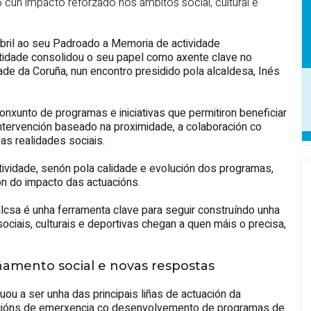
un impacto reforzado nos ámbitos social, cultural e
ril ao seu Padroado a Memoria de actividade
ntidade consolidou o seu papel como axente clave no
dade da Coruña, nun encontro presidido pola alcaldesa, Inés
nxunto de programas e iniciativas que permitiron beneficiar
ntervención baseado na proximidade, a colaboración co
as realidades sociais.
ividade, senón pola calidade e evolución dos programas,
ión do impacto das actuacións.
lcsa é unha ferramenta clave para seguir construíndo unha
ociais, culturais e deportivas chegan a quen máis o precisa,
mento social e novas respostas
u a ser unha das principais liñas de actuación da
acións de emerxencia co desenvolvemento de programas de