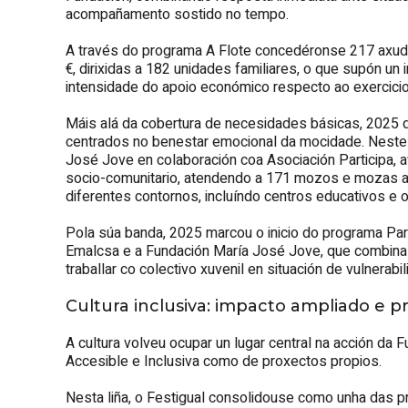
acompañamento sostido no tempo.
A través do programa A Flote concedéronse 217 axuda
€, dirixidas a 182 unidades familiares, o que supón u
intensidade do apoio económico respecto ao exercicio 
Máis alá da cobertura de necesidades básicas, 2025
centrados no benestar emocional da mocidade. Neste 
José Jove en colaboración coa Asociación Participa
socio-comunitario, atendendo a 171 mozos e mozas a
diferentes contornos, incluíndo centros educativos e o
Pola súa banda, 2025 marcou o inicio do programa Pare
Emalcsa e a Fundación María José Jove, que combina in
traballar co colectivo xuvenil en situación de vulnerabil
Cultura inclusiva: impacto ampliado e p
A cultura volveu ocupar un lugar central na acción da F
Accesible e Inclusiva como de proxectos propios.
Nesta liña, o Festigual consolidouse como unha das 