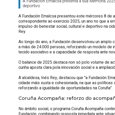
A Fundación Emalcsa presenta a súa Memoria 2025 c
deportivo
A Fundación Emalcsa presentou este mércores 8 de ab
correspondente ao exercicio 2025, un ano no que a e
impulso do benestar social, cultural e deportivo na ci
Rey.
Ao longo do ano, a Fundación desenvolveu un amplo co
a máis de 24.000 persoas, reforzando un modelo de i
tecido asociativo e a capacidade de resposta ante nov
O balance de 2025 destaca non só polo volume de act
cunha aposta clara pola innovación social e a ampliac
A alcaldesa, Inés Rey, destacou que "a Fundación Ema
cidade máis xusta e cohesionada, na que as políticas s
reforzando a igualdade de oportunidades na Coruña".
Coruña Acompaña: reforzo do acompaña
No ámbito social, o programa Coruña Acompaña continuo
Fundación, combinando resposta inmediata ante situ