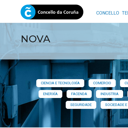
CONCELLO
TE
NOVA
CIENCIA E TECNOLOXÍA
COMERCIO
C
ENERXÍA
FACENDA
INDUSTRIA
SEGURIDADE
SOCIEDADE E