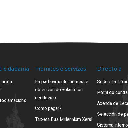
á cidadanía
Trámites e servizos
Directo a
ención
Empadroamento, normas e
Sede electrónic
0
obtención do volante ou
Perfil do contr
certificado
 reclamacións
Axenda de Lec
Como pagar?
Selección de p
Tarxeta Bus Millennium Xeral
Sistema intern