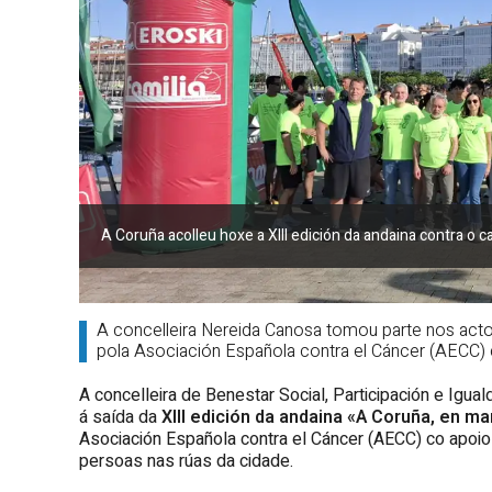
A Coruña acolleu hoxe a XIII edición da andaina contra o c
A concelleira Nereida Canosa tomou parte nos actos
pola Asociación Española contra el Cáncer (AECC)
A concelleira de Benestar Social, Participación e Igu
á saída da
XIII edición da andaina «A Coruña, en m
Asociación Española contra el Cáncer (AECC) co apoi
persoas nas rúas da cidade.