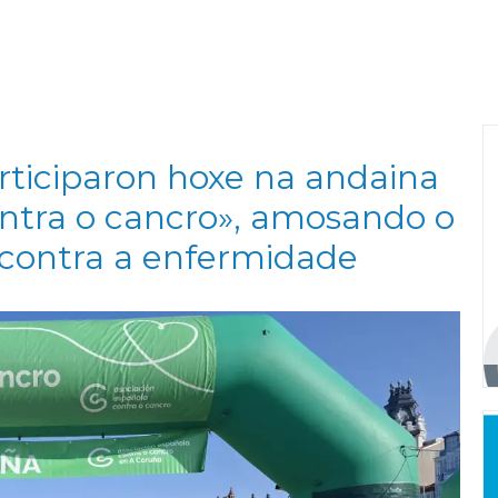
rticiparon hoxe na andaina
ntra o cancro», amosando o
 contra a enfermidade