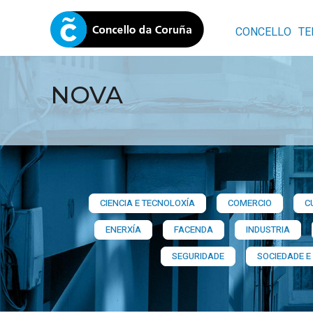
CONCELLO
TE
NOVA
CIENCIA E TECNOLOXÍA
COMERCIO
C
ENERXÍA
FACENDA
INDUSTRIA
SEGURIDADE
SOCIEDADE E