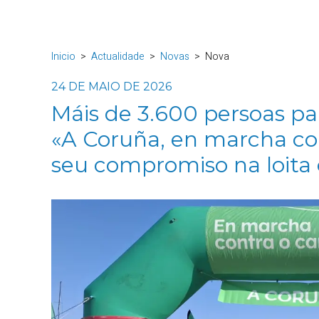
Inicio
Actualidade
Novas
Nova
24 DE MAIO DE 2026
Máis de 3.600 persoas pa
«A Coruña, en marcha co
seu compromiso na loita