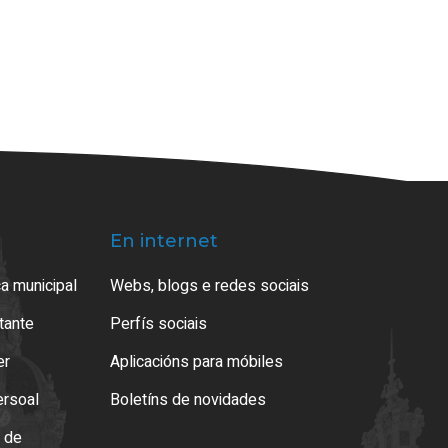
En internet
a municipal
Webs, blogs e redes sociais
atante
Perfís sociais
er
Aplicacións para móbiles
ersoal
Boletíns de novidades
o de