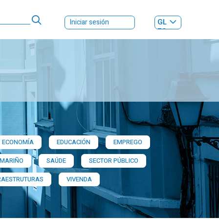
GL
Iniciar sesión
ES
|
ECONOMÍA
EDUCACIÓN
EMPREGO
 MARIÑO
SAÚDE
SECTOR PÚBLICO
RAESTRUTURAS
VIVENDA