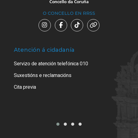
O CONCELLO EN RRSS
Atención á cidadanía
Trá
Servizo de atención telefónica 010
Empa
certi
Suxestións e reclamacións
Como
Cita previa
Tarx