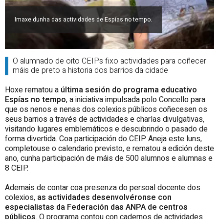
Imaxe dunha das actividades de Espías no tempo.
O alumnado de oito CEIPs fixo actividades para coñecer
máis de preto a historia dos barrios da cidade
Hoxe rematou a
última sesión do programa educativo
Espías no tempo
, a iniciativa impulsada polo Concello para
que os nenos e nenas dos colexios públicos coñecesen os
seus barrios a través de actividades e charlas divulgativas,
visitando lugares emblemáticos e descubrindo o pasado de
forma divertida. Coa participación do CEIP Aneja este luns,
completouse o calendario previsto, e rematou a edición deste
ano, cunha participación de máis de 500 alumnos e alumnas e
8 CEIP.
Ademais de contar coa presenza do persoal docente dos
colexios,
as actividades desenvolvéronse con
especialistas da Federación das ANPA de centros
públicos
. O programa contou con cadernos de actividades