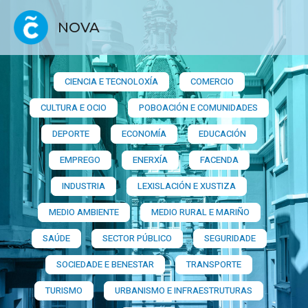
NOVA
CIENCIA E TECNOLOXÍA
COMERCIO
CULTURA E OCIO
POBOACIÓN E COMUNIDADES
DEPORTE
ECONOMÍA
EDUCACIÓN
EMPREGO
ENERXÍA
FACENDA
INDUSTRIA
LEXISLACIÓN E XUSTIZA
MEDIO AMBIENTE
MEDIO RURAL E MARIÑO
SAÚDE
SECTOR PÚBLICO
SEGURIDADE
SOCIEDADE E BENESTAR
TRANSPORTE
TURISMO
URBANISMO E INFRAESTRUTURAS