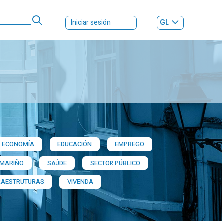
GL
Iniciar sesión
ES
|
ECONOMÍA
EDUCACIÓN
EMPREGO
 MARIÑO
SAÚDE
SECTOR PÚBLICO
RAESTRUTURAS
VIVENDA