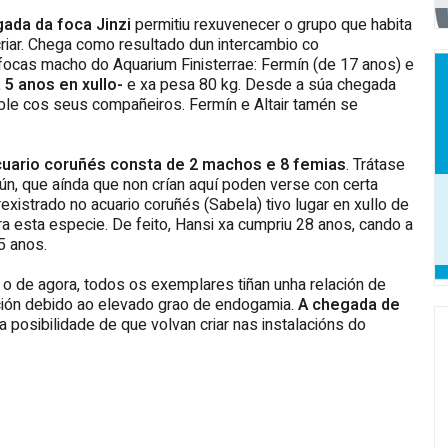
ada da foca Jinzi
permitiu rexuvenecer o grupo que habita
criar. Chega como resultado dun intercambio co
focas macho do Aquarium Finisterrae: Fermín (de 17 anos) e
 5 anos en xullo-
e xa pesa 80 kg. Desde a súa chegada
ble cos seus compañeiros. Fermín e Altair tamén se
cuario coruñés consta de 2 machos e 8 femias
. Trátase
n, que aínda que non crían aquí poden verse con certa
existrado no acuario coruñés (Sabela) tivo lugar en xullo de
a esta especie. De feito, Hansi xa cumpriu 28 anos, cando a
5 anos.
 o de agora, todos os exemplares tiñan unha relación de
ción debido ao elevado grao de endogamia.
A chegada de
 a posibilidade de que volvan criar nas instalacións do