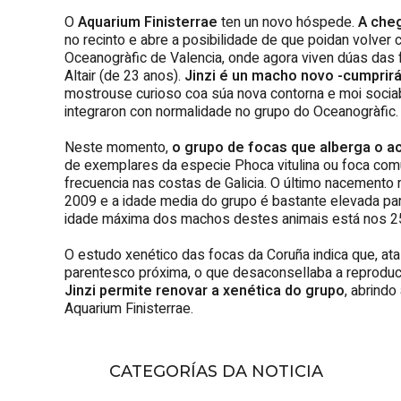
O
Aquarium Finisterrae
ten un novo hóspede.
A cheg
no recinto e abre a posibilidade de que poidan volver 
Oceanogràfic de Valencia, onde agora viven dúas das 
Altair (de 23 anos).
Jinzi é un macho novo -cumprirá
mostrouse curioso coa súa nova contorna e moi socia
integraron con normalidade no grupo do Oceanogràfic.
Neste momento,
o grupo de focas que alberga o a
de exemplares da especie Phoca vitulina ou foca comú
frecuencia nas costas de Galicia. O último nacemento r
2009 e a idade media do grupo é bastante elevada par
idade máxima dos machos destes animais está nos 2
O estudo xenético das focas da Coruña indica que, ata
parentesco próxima, o que desaconsellaba a reprodu
Jinzi permite renovar a xenética do grupo
, abrindo
Aquarium Finisterrae.
CATEGORÍAS DA NOTICIA