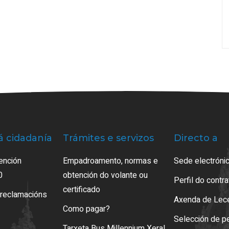
á cidadanía
Trámites e servizos
Directo a
ención
Empadroamento, normas e
Sede electrónic
0
obtención do volante ou
Perfil do contr
certificado
 reclamacións
Axenda de Lec
Como pagar?
Selección de p
Tarxeta Bus Millennium Xeral