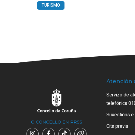
TURISMO
Atención 
Servizo de at
telefónica 01
Suxestións e
O CONCELLO EN RRSS
Cita previa