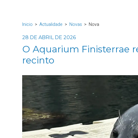
Inicio
Actualidade
Novas
Nova
28 DE ABRIL DE 2026
O Aquarium Finisterrae re
recinto