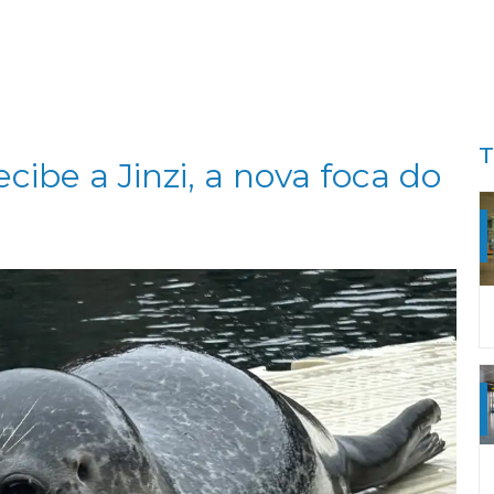
T
cibe a Jinzi, a nova foca do