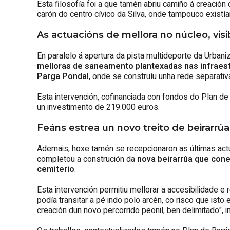
Esta filosofía foi a que tamén abriu camiño á creación 
carón do centro cívico da Silva, onde tampouco existí
As actuacións de mellora no núcleo, vi
En paralelo á apertura da pista multideporte da Urban
melloras de saneamento plantexadas nas infraest
Parga Pondal
, onde se construíu unha rede separativa
Esta intervención, cofinanciada con fondos do Plan d
un investimento de 219.000 euros.
Feáns estrea un novo treito de beirarrú
Ademais, hoxe tamén se recepcionaron as últimas act
completou a construción da
nova beirarrúa que con
cemiterio
.
Esta intervención permitiu mellorar a accesibilidade e 
podía transitar a pé indo polo arcén, co risco que ist
creación dun novo percorrido peonil, ben delimitado", i