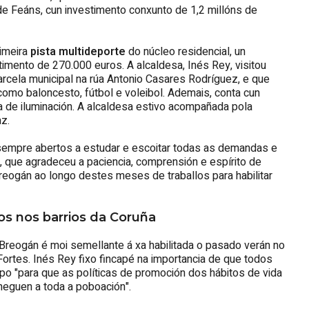
de Feáns, cun investimento conxunto de 1,2 millóns de
rimeira
pista multideporte
do núcleo residencial, un
timento de 270.000 euros. A alcaldesa, Inés Rey, visitou
arcela municipal na rúa Antonio Casares Rodríguez, e que
 como baloncesto, fútbol e voleibol. Ademais, conta cun
 de iluminación. A alcaldesa estivo acompañada pola
az.
empre abertos a estudar e escoitar todas as demandas e
, que agradeceu a paciencia, comprensión e espírito de
reogán ao longo destes meses de traballos para habilitar
s nos barrios da Coruña
 Breogán é moi semellante á xa habilitada o pasado verán no
Fortes. Inés Rey fixo fincapé na importancia de que todos
ipo "para que as políticas de promoción dos hábitos de vida
heguen a toda a poboación".