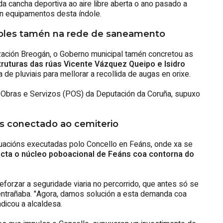
da cancha deportiva ao aire libre aberta o ano pasado a
an equipamentos desta índole.
sibles tamén na rede de saneamento
ización Breogán, o Goberno municipal tamén concretou as
ruturas das rúas Vicente Vázquez Queipo e Isidro
 de pluviais para mellorar a recollida de augas en orixe.
e Obras e Servizos (POS) da Deputación da Coruña, supuxo
as conectado ao cemiterio
uacións executadas polo Concello en Feáns, onde xa se
ecta o núcleo poboacional de Feáns coa contorna do
reforzar a seguridade viaria no percorrido, que antes só se
o entrañaba. "Agora, damos solución a esta demanda coa
ndicou a alcaldesa.