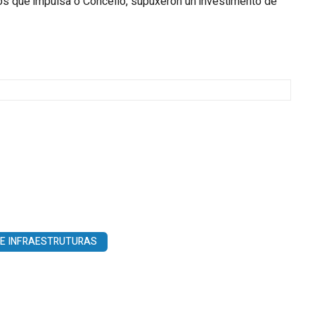
ios que impulsa o Concello, supuxeron un investimento de
 E INFRAESTRUTURAS