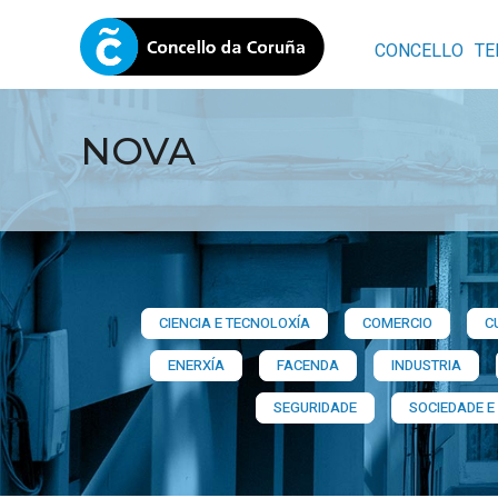
CONCELLO
TE
NOVA
CIENCIA E TECNOLOXÍA
COMERCIO
C
ENERXÍA
FACENDA
INDUSTRIA
SEGURIDADE
SOCIEDADE E