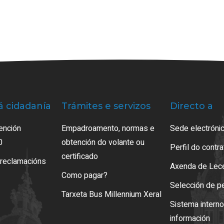
á cidadanía
Trámites e servizos
Directo a
ención
Empadroamento, normas e
Sede electrónic
0
obtención do volante ou
Perfil do contr
certificado
 reclamacións
Axenda de Lec
Como pagar?
Selección de p
Tarxeta Bus Millennium Xeral
Sistema intern
información