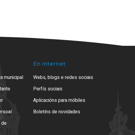
En internet
a municipal
Webs, blogs e redes sociais
atante
Perfís sociais
er
Aplicacións para móbiles
ersoal
Boletíns de novidades
o de