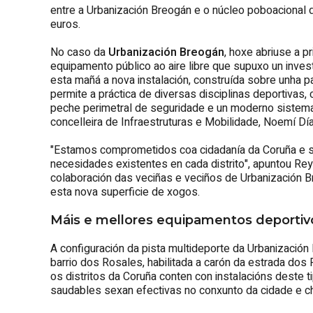
entre a Urbanización Breogán e o núcleo poboacional 
euros.
No caso da
Urbanización Breogán
, hoxe abriuse a p
equipamento público ao aire libre que supuxo un inves
esta mañá a nova instalación, construída sobre unha p
permite a práctica de diversas disciplinas deportivas,
peche perimetral de seguridade e un moderno sistema
concelleira de Infraestruturas e Mobilidade, Noemí Dí
"Estamos comprometidos coa cidadanía da Coruña e s
necesidades existentes en cada distrito", apuntou Rey
colaboración das veciñas e veciños de Urbanización B
esta nova superficie de xogos.
Máis e mellores equipamentos deportivo
A configuración da pista multideporte da Urbanización
barrio dos Rosales, habilitada a carón da estrada dos 
os distritos da Coruña conten con instalacións deste t
saudables sexan efectivas no conxunto da cidade e c