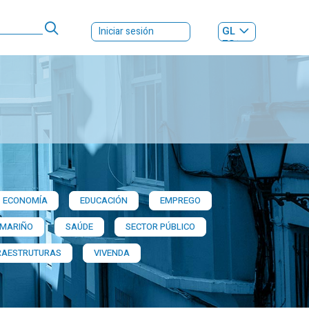
GL
Iniciar sesión
ES
|
ECONOMÍA
EDUCACIÓN
EMPREGO
 MARIÑO
SAÚDE
SECTOR PÚBLICO
RAESTRUTURAS
VIVENDA