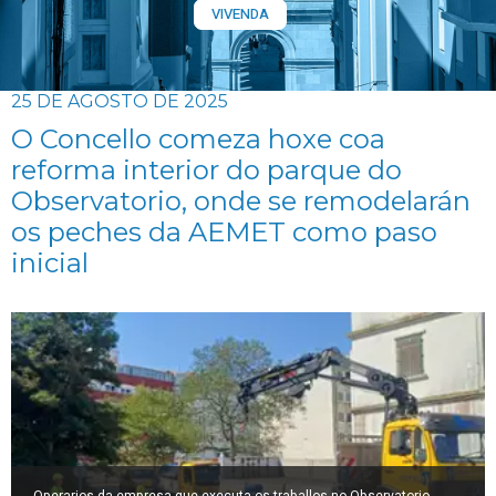
VIVENDA
25 DE AGOSTO DE 2025
O Concello comeza hoxe coa
reforma interior do parque do
Observatorio, onde se remodelarán
os peches da AEMET como paso
inicial
Operarios da empresa que executa os traballos no Observatorio,