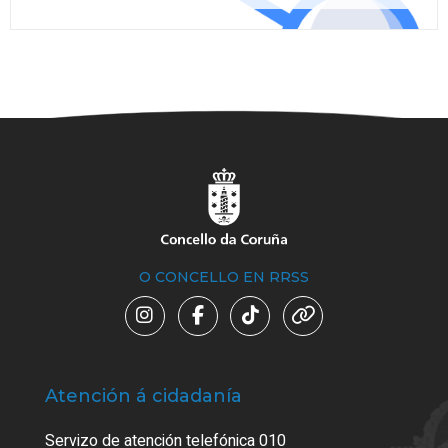
O CONCELLO EN RRSS
Atención á cidadanía
Trá
Servizo de atención telefónica 010
Empa