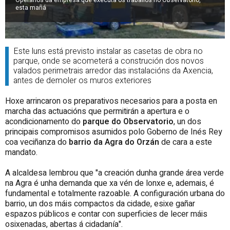
esta mañá
Este luns está previsto instalar as casetas de obra no
parque, onde se acometerá a construción dos novos
valados perimetrais arredor das instalacións da Axencia,
antes de demoler os muros exteriores
Hoxe arrincaron os preparativos necesarios para a posta en
marcha das actuacións que permitirán a apertura e o
acondicionamento do
parque do Observatorio
, un dos
principais compromisos asumidos polo Goberno de Inés Rey
coa veciñanza do
barrio da Agra do Orzán
de cara a este
mandato.
A alcaldesa lembrou que "a creación dunha grande área verde
na Agra é unha demanda que xa vén de lonxe e, ademais, é
fundamental e totalmente razoable. A configuración urbana do
barrio, un dos máis compactos da cidade, esixe gañar
espazos públicos e contar con superficies de lecer máis
osixenadas, abertas á cidadanía".