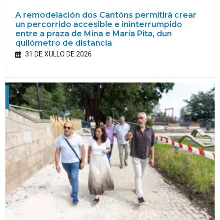
A remodelación dos Cantóns permitirá crear
un percorrido accesible e ininterrumpido
entre a praza de Mina e María Pita, dun
quilómetro de distancia
31 DE XULLO DE 2026