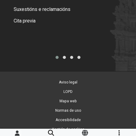
certi
Suxestións e reclamacións
Como
Cita previa
Tarx
Aviso legal
LOPD
Mapa web
Normas de uso
Accesibilidade
Xestión de cookies