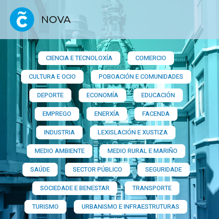
NOVA
CIENCIA E TECNOLOXÍA
COMERCIO
CULTURA E OCIO
POBOACIÓN E COMUNIDADES
DEPORTE
ECONOMÍA
EDUCACIÓN
EMPREGO
ENERXÍA
FACENDA
INDUSTRIA
LEXISLACIÓN E XUSTIZA
MEDIO AMBIENTE
MEDIO RURAL E MARIÑO
SAÚDE
SECTOR PÚBLICO
SEGURIDADE
SOCIEDADE E BENESTAR
TRANSPORTE
TURISMO
URBANISMO E INFRAESTRUTURAS