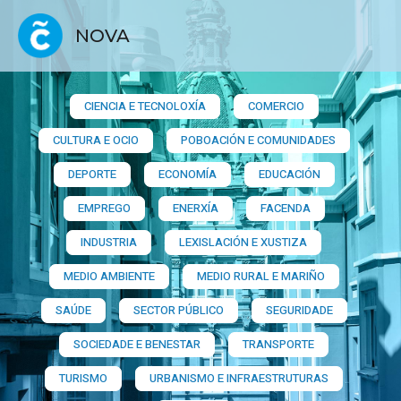
NOVA
CIENCIA E TECNOLOXÍA
COMERCIO
CULTURA E OCIO
POBOACIÓN E COMUNIDADES
DEPORTE
ECONOMÍA
EDUCACIÓN
EMPREGO
ENERXÍA
FACENDA
INDUSTRIA
LEXISLACIÓN E XUSTIZA
MEDIO AMBIENTE
MEDIO RURAL E MARIÑO
SAÚDE
SECTOR PÚBLICO
SEGURIDADE
SOCIEDADE E BENESTAR
TRANSPORTE
TURISMO
URBANISMO E INFRAESTRUTURAS