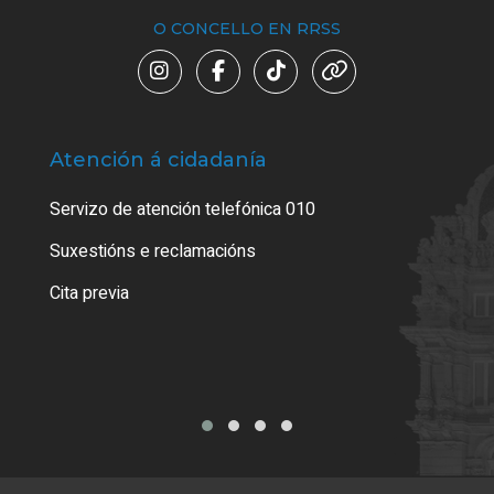
O CONCELLO EN RRSS
Atención á cidadanía
Trá
Servizo de atención telefónica 010
Empa
certi
Suxestións e reclamacións
Como
Cita previa
Tarx