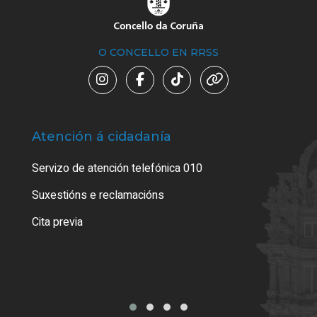
O CONCELLO EN RRSS
Atención á cidadanía
Trá
Servizo de atención telefónica 010
Empa
certi
Suxestións e reclamacións
Como
Cita previa
Tarx