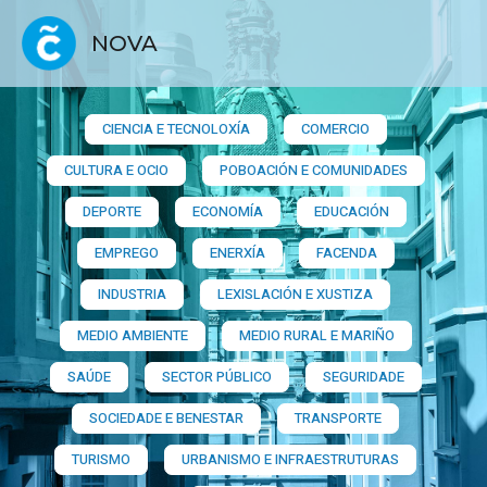
NOVA
CIENCIA E TECNOLOXÍA
COMERCIO
CULTURA E OCIO
POBOACIÓN E COMUNIDADES
DEPORTE
ECONOMÍA
EDUCACIÓN
EMPREGO
ENERXÍA
FACENDA
INDUSTRIA
LEXISLACIÓN E XUSTIZA
MEDIO AMBIENTE
MEDIO RURAL E MARIÑO
SAÚDE
SECTOR PÚBLICO
SEGURIDADE
SOCIEDADE E BENESTAR
TRANSPORTE
TURISMO
URBANISMO E INFRAESTRUTURAS