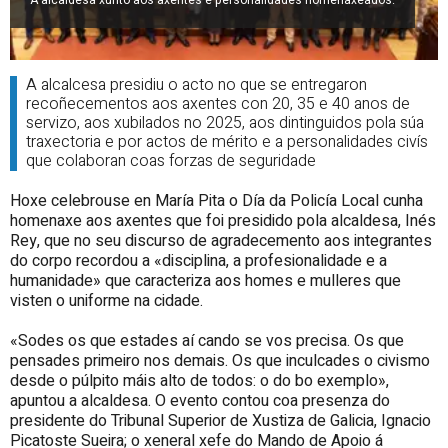
A alcaldesa xunto aos axentes e personalidades homenaxeados.
A alcalcesa presidiu o acto no que se entregaron
recoñecementos aos axentes con 20, 35 e 40 anos de
servizo, aos xubilados no 2025, aos dintinguidos pola súa
traxectoria e por actos de mérito e a personalidades civís
que colaboran coas forzas de seguridade
Hoxe celebrouse en María Pita o Día da Policía Local cunha
homenaxe aos axentes que foi presidido pola alcaldesa, Inés
Rey, que no seu discurso de agradecemento aos integrantes
do corpo recordou a «disciplina, a profesionalidade e a
humanidade» que caracteriza aos homes e mulleres que
visten o uniforme na cidade.
«Sodes os que estades aí cando se vos precisa. Os que
pensades primeiro nos demais. Os que inculcades o civismo
desde o púlpito máis alto de todos: o do bo exemplo»,
apuntou a alcaldesa. O evento contou coa presenza do
presidente do Tribunal Superior de Xustiza de Galicia, Ignacio
Picatoste Sueira; o xeneral xefe do Mando de Apoio á