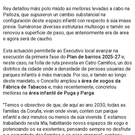
Rey detallou máis polo miúdo as melloras levadas a cabo na
Palloza, que supuxeron un cambio substancial na
configuración deste espazo infantil con respecto á súa imaxe
previa. Sumáronse diversas estruturas multixogo e tamén se
renovou a superficie de paso, que anteriormente era de area
e agora será de caucho.
Esta actuación permítelle ao Executivo local avanzar na
execución da primeira fase do
Plan de barrios 2025-27
e,
neste caso, na folla de ruta prevista en Catro Camiños, un dos
distritos da cidade onde a densidade de persoas usuarias de
parques infantís é máis marcada. Por iso, e tamén ao longo
deste mandato, o Concello ampliou a
área de xogos da
Fábrica de Tabacos
e, máis recentemente, concretou
melloras na
área infantil de Puga y Parga
.
"Temos o obxectivo de que, de aquí ao ano 2030, todas as
familias da Coruña, vivan onde vivan, conten cun parque
infantil a dez minutos ou menos da súa vivenda. E estamos
traballando nesta liña, habilitando novos espazos de xogo e
potenciando os xa existentes, pensando sempre no desfrute