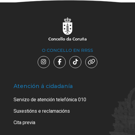
O CONCELLO EN RRSS
Atención á cidadanía
Trá
Servizo de atención telefónica 010
Empa
certi
Suxestións e reclamacións
Como
Cita previa
Tarx