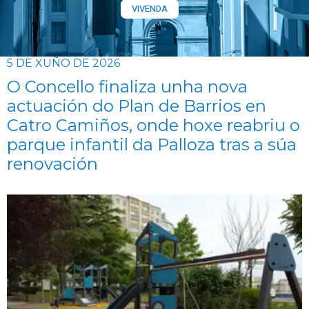
VIVENDA
5 DE XUÑO DE 2026
O Concello finaliza unha nova
actuación do Plan de Barrios en
Catro Camiños, onde hoxe reabriu o
parque infantil da Palloza tras a súa
renovación