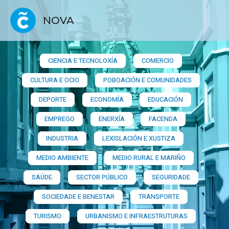
NOVA
CIENCIA E TECNOLOXÍA
COMERCIO
CULTURA E OCIO
POBOACIÓN E COMUNIDADES
DEPORTE
ECONOMÍA
EDUCACIÓN
EMPREGO
ENERXÍA
FACENDA
INDUSTRIA
LEXISLACIÓN E XUSTIZA
MEDIO AMBIENTE
MEDIO RURAL E MARIÑO
SAÚDE
SECTOR PÚBLICO
SEGURIDADE
SOCIEDADE E BENESTAR
TRANSPORTE
TURISMO
URBANISMO E INFRAESTRUTURAS