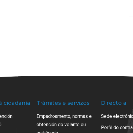
á cidadanía
Trámites e servizos
Directo a
ención
Empadroamento, normas e
Sede electrónic
0
obtención do volante ou
Perfil do contr
certificado