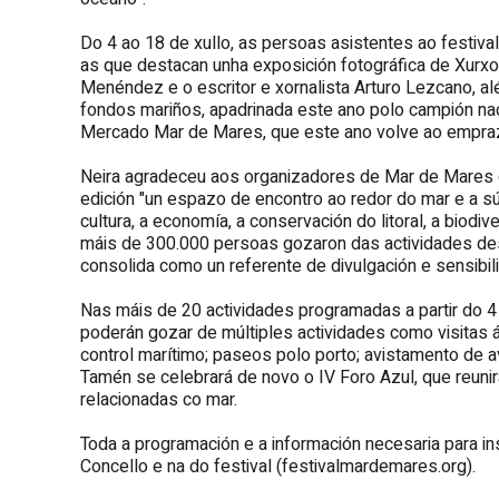
Do 4 ao 18 de xullo, as persoas asistentes ao festiva
as que destacan unha exposición fotográfica de Xurxo
Menéndez e o escritor e xornalista Arturo Lezcano, a
fondos mariños
,
apadrinada este ano polo campión nac
Mercado Mar de Mares, que este ano volve ao empraz
Neira agradeceu aos organizadores de Mar de Mares o
edición "un espazo de encontro ao redor do mar e a sú
cultura, a economía, a conservación do litoral, a biodi
máis de 300.000 persoas gozaron das actividades de
consolida como un referente de divulgación e sensibil
Nas máis de 20 actividades programadas a partir do 4
poderán gozar de múltiples actividades como visitas á
control marítimo; paseos polo porto; avistamento de a
Tamén se celebrará de novo o IV Foro Azul, que reuni
relacionadas co mar.
Toda a programación e a información necesaria para i
Concello e na do festival (festivalmardemares.org).