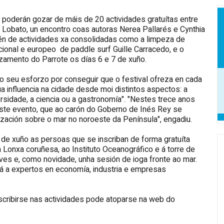
l poderán gozar de máis de 20 actividades gratuítas entre
 Lobato, un encontro coas autoras Nerea Pallarés e Cynthia
lén de actividades xa consolidadas como a limpeza de
ional e europeo de paddle surf Guille Carracedo, e o
amento do Parrote os días 6 e 7 de xuño.
 seu esforzo por conseguir que o festival ofreza en cada
a influencia na cidade desde moi distintos aspectos: a
versidade, a ciencia ou a gastronomía". "Nestes trece anos
ste evento, que ao carón do Goberno de Inés Rey se
ización sobre o mar no noroeste da Península", engadiu.
 de xuño as persoas que se inscriban de forma gratuíta
 Lonxa coruñesa, ao Instituto Oceanográfico e á torre de
ves e, como novidade, unha sesión de ioga fronte ao mar.
rá a expertos en economía, industria e empresas
nscribirse nas actividades pode atoparse na web do