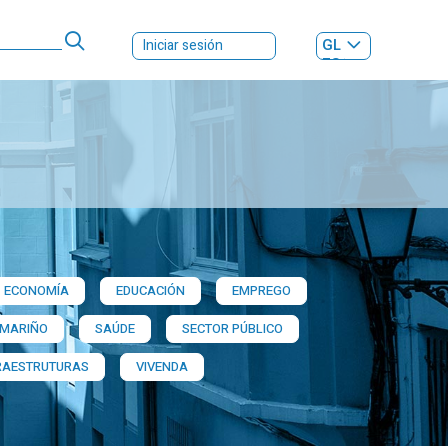
GL
Iniciar sesión
ES
|
ECONOMÍA
EDUCACIÓN
EMPREGO
 MARIÑO
SAÚDE
SECTOR PÚBLICO
RAESTRUTURAS
VIVENDA