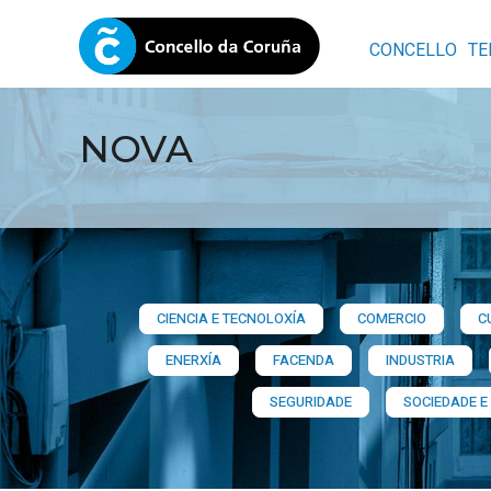
CONCELLO
TE
NOVA
CIENCIA E TECNOLOXÍA
COMERCIO
C
ENERXÍA
FACENDA
INDUSTRIA
SEGURIDADE
SOCIEDADE E