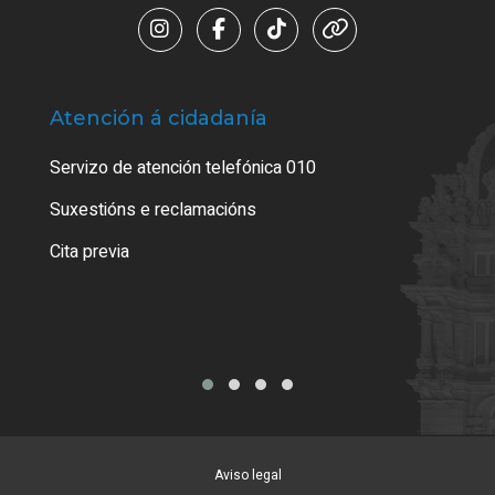
Atención á cidadanía
Trá
Servizo de atención telefónica 010
Empa
certi
Suxestións e reclamacións
Como
Cita previa
Tarx
Aviso legal