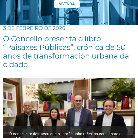
VIVENDA
3 DE FEBREIRO DE 2026
O Concello presenta o libro
“Paisaxes Públicas”, crónica de 50
anos de transformación urbana da
cidade
O concelleiro destacou que o libro “é unha reflexión coral sobre o