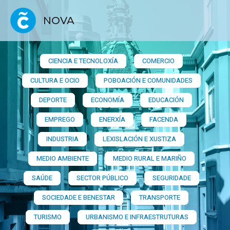
NOVA
CIENCIA E TECNOLOXÍA
COMERCIO
CULTURA E OCIO
POBOACIÓN E COMUNIDADES
DEPORTE
ECONOMÍA
EDUCACIÓN
EMPREGO
ENERXÍA
FACENDA
INDUSTRIA
LEXISLACIÓN E XUSTIZA
MEDIO AMBIENTE
MEDIO RURAL E MARIÑO
SAÚDE
SECTOR PÚBLICO
SEGURIDADE
SOCIEDADE E BENESTAR
TRANSPORTE
TURISMO
URBANISMO E INFRAESTRUTURAS