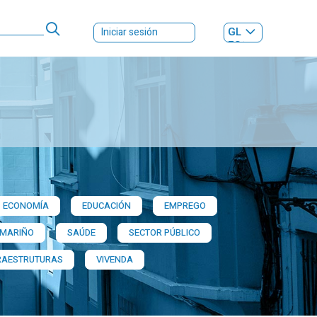
GL
Iniciar sesión
ES
|
ECONOMÍA
EDUCACIÓN
EMPREGO
 MARIÑO
SAÚDE
SECTOR PÚBLICO
RAESTRUTURAS
VIVENDA