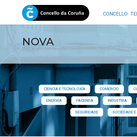
CONCELLO
TE
NOVA
CIENCIA E TECNOLOXÍA
COMERCIO
C
ENERXÍA
FACENDA
INDUSTRIA
SEGURIDADE
SOCIEDADE E