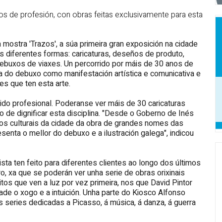
os de profesión, con obras feitas exclusivamente para esta
 mostra 'Trazos', a súa primeira gran exposición na cidade
 diferentes formas: caricaturas, deseños
de produto
,
 ou debuxos de viaxes. Un percorrido por máis de 30 anos de
cia do debuxo como manifestación artística e comunicativa e
es que ten esta arte.
ido profesional. Poderanse ver máis de 30 caricaturas
to de dignificar esta disciplina. "Desde o Goberno de Inés
os culturais da cidade da obra de grandes nomes das
esenta o mellor do debuxo e a ilustración galega", indicou
ista ten feito para diferentes clientes ao longo dos últimos
o, xa que se poderán ver unha serie de obras orixinais
os que ven a luz por vez primeira, nos que David Pintor
ade o xogo e a intuición. Unha parte do Kiosco Alfonso
s series dedicadas a Picasso, á música, á danza, á guerra