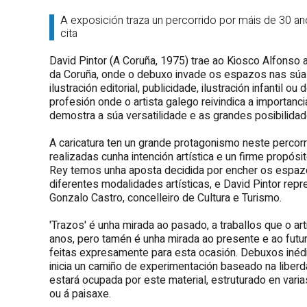
A exposición traza un percorrido por máis de 30 an
cita
David Pintor (A Coruña, 1975) trae ao Kiosco Alfonso a
da Coruña, onde o debuxo invade os espazos nas súas
ilustración editorial, publicidade, ilustración infantil
profesión onde o artista galego reivindica a importan
demostra a súa versatilidade e as grandes posibilidad
A caricatura ten un grande protagonismo neste percorr
realizadas cunha intención artística e un firme propósi
Rey temos unha aposta decidida por encher os espaz
diferentes modalidades artísticas, e David Pintor repr
Gonzalo Castro, concelleiro de Cultura e Turismo.
'Trazos' é unha mirada ao pasado, a traballos que o art
anos, pero tamén é unha mirada ao presente e ao futur
feitas expresamente para esta ocasión. Debuxos inédit
inicia un camiño de experimentación baseado na liberd
estará ocupada por este material, estruturado en varia
ou á paisaxe.