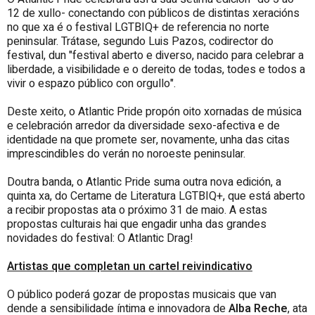
12 de xullo- conectando con públicos de distintas xeracións
no que xa é o festival LGTBIQ+ de referencia no norte
peninsular. Trátase, segundo Luis Pazos, codirector do
festival, dun "festival aberto e diverso, nacido para celebrar a
liberdade, a visibilidade e o dereito de todas, todes e todos a
vivir o espazo público con orgullo".
Deste xeito, o Atlantic Pride propón oito xornadas de música
e celebración arredor da diversidade sexo-afectiva e de
identidade na que promete ser, novamente, unha das citas
imprescindibles do verán no noroeste peninsular.
Doutra banda, o Atlantic Pride suma outra nova edición, a
quinta xa, do Certame de Literatura LGTBIQ+, que está aberto
a recibir propostas ata o próximo 31 de maio. A estas
propostas culturais hai que engadir unha das grandes
novidades do festival: O Atlantic Drag!
Artistas que completan un cartel reivindicativo
O público poderá gozar de propostas musicais que van
dende a sensibilidade íntima e innovadora de
Alba
Reche
, ata