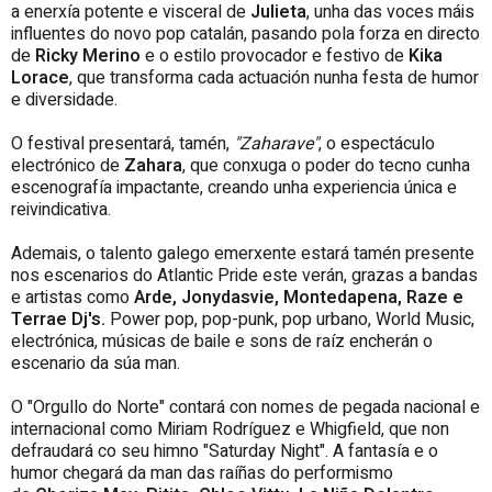
a enerxía potente e visceral de
Julieta
, unha das voces máis
influentes do novo pop catalán, pasando pola forza en directo
de
Ricky
Merino
e o estilo provocador e festivo de
Kika
Lorace
, que transforma cada actuación nunha festa de humor
e diversidade.
O festival presentará, tamén,
"Zaharave"
, o espectáculo
electrónico de
Zahara
, que conxuga o poder do tecno cunha
escenografía impactante, creando unha experiencia única e
reivindicativa.
Ademais, o talento galego emerxente estará tamén presente
nos escenarios do Atlantic Pride este verán, grazas a bandas
e artistas como
Arde, Jonydasvie, Montedapena, Raze e
Terrae Dj's.
Power pop, pop-punk, pop urbano, World Music,
electrónica, músicas de baile e sons de raíz encherán o
escenario da súa man.
O "Orgullo do Norte" contará con nomes de pegada nacional e
internacional como Miriam Rodríguez e Whigfield, que non
defraudará co seu himno "Saturday Night". A fantasía e o
humor chegará da man das raíñas do performismo