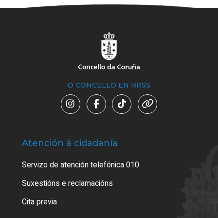
O CONCELLO EN RRSS
Atención á cidadanía
Trá
Servizo de atención telefónica 010
Empa
certi
Suxestións e reclamacións
Como
Cita previa
Tarx