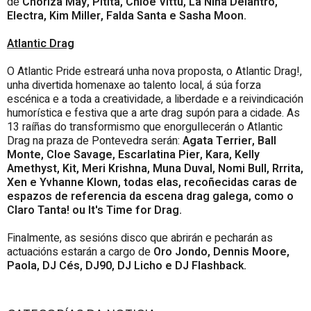
de
Choriza May, Pitita, Chloe Vittu, La Niña Delantro,
Electra, Kim Miller, Falda Santa e Sasha Moon.
Atlantic Drag
O Atlantic Pride estreará unha nova proposta, o Atlantic Drag!,
unha divertida homenaxe ao talento local, á súa forza
escénica e a toda a creatividade, a liberdade e a reivindicación
humorística e festiva que a arte drag supón para a cidade. As
13 raíñas do transformismo que enorgullecerán o Atlantic
Drag na praza de Pontevedra serán:
Agata Terrier, Ball
Monte, Cloe Savage, Escarlatina Pier, Kara, Kelly
Amethyst, Kit, Meri Krishna, Muna Duval, Nomi Bull, Rrrita,
Xen e Yvhanne Klown, todas elas, recoñecidas caras de
espazos de referencia da escena drag galega, como o
Claro Tanta! ou It's Time for Drag.
Finalmente, as sesións disco que abrirán e pecharán as
actuacións estarán a cargo de
Oro
Jondo, Dennis Moore,
Paola, DJ Cés, DJ90, DJ Licho e DJ Flashback.