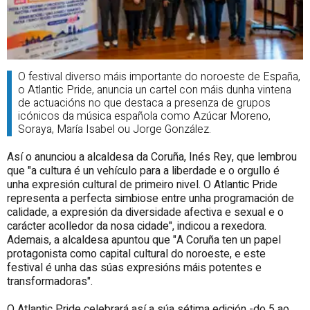
O festival diverso máis importante do noroeste de España,
o Atlantic Pride, anuncia un cartel con máis dunha vintena
de actuacións no que destaca a presenza de grupos
icónicos da música española como Azúcar Moreno,
Soraya, María Isabel ou Jorge González.
Así o anunciou a alcaldesa da Coruña, Inés Rey, que lembrou
que "a cultura é un vehículo para a liberdade e o orgullo é
unha expresión cultural de primeiro nivel. O Atlantic Pride
representa a perfecta simbiose entre unha programación de
calidade, a expresión da diversidade afectiva e sexual e o
carácter acolledor da nosa cidade", indicou a rexedora.
Ademais, a alcaldesa apuntou que "A Coruña ten un papel
protagonista como capital cultural do noroeste, e este
festival é unha das súas expresións máis potentes e
transformadoras".
O Atlantic Pride celebrará así a súa sétima edición -do 5 ao