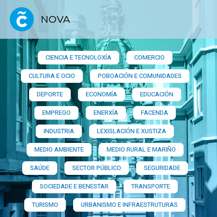
NOVA
CIENCIA E TECNOLOXÍA
COMERCIO
CULTURA E OCIO
POBOACIÓN E COMUNIDADES
DEPORTE
ECONOMÍA
EDUCACIÓN
EMPREGO
ENERXÍA
FACENDA
INDUSTRIA
LEXISLACIÓN E XUSTIZA
MEDIO AMBIENTE
MEDIO RURAL E MARIÑO
SAÚDE
SECTOR PÚBLICO
SEGURIDADE
SOCIEDADE E BENESTAR
TRANSPORTE
TURISMO
URBANISMO E INFRAESTRUTURAS