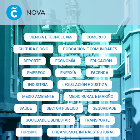
NOVA
CIENCIA E TECNOLOXÍA
COMERCIO
CULTURA E OCIO
POBOACIÓN E COMUNIDADES
DEPORTE
ECONOMÍA
EDUCACIÓN
EMPREGO
ENERXÍA
FACENDA
INDUSTRIA
LEXISLACIÓN E XUSTIZA
MEDIO AMBIENTE
MEDIO RURAL E MARIÑO
SAÚDE
SECTOR PÚBLICO
SEGURIDADE
SOCIEDADE E BENESTAR
TRANSPORTE
TURISMO
URBANISMO E INFRAESTRUTURAS