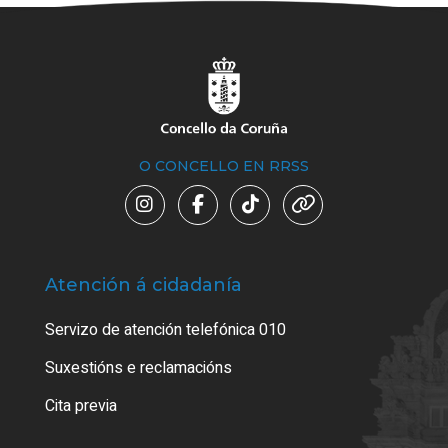
O CONCELLO EN RRSS
Atención á cidadanía
Trá
Servizo de atención telefónica 010
Empa
certi
Suxestións e reclamacións
Como
Cita previa
Tarx