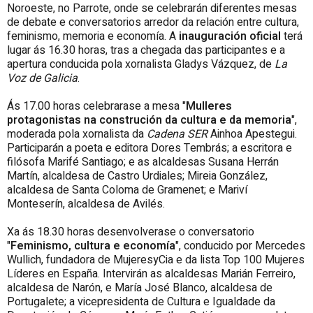
Noroeste, no Parrote, onde se celebrarán diferentes mesas
de debate e conversatorios arredor da relación entre cultura,
feminismo, memoria e economía. A
inauguración oficial
terá
lugar ás 16.30 horas, tras a chegada das participantes e a
apertura conducida pola xornalista Gladys Vázquez, de
La
Voz de Galicia
.
Ás 17.00 horas celebrarase a mesa "
Mulleres
protagonistas na construción da cultura e da memoria
",
moderada pola xornalista da
Cadena SER
Ainhoa Apestegui.
Participarán a poeta e editora Dores Tembrás; a escritora e
filósofa Marifé Santiago; e as alcaldesas Susana Herrán
Martín, alcaldesa de Castro Urdiales; Mireia González,
alcaldesa de Santa Coloma de Gramenet; e Mariví
Monteserín, alcaldesa de Avilés.
Xa ás 18.30 horas desenvolverase o conversatorio
"
Feminismo, cultura e economía
", conducido por Mercedes
Wullich, fundadora de MujeresyCia e da lista Top 100 Mujeres
Líderes en España. Intervirán as alcaldesas Marián Ferreiro,
alcaldesa de Narón, e María José Blanco, alcaldesa de
Portugalete; a vicepresidenta de Cultura e Igualdade da