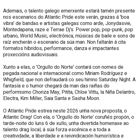
Ademais, o talento galego emerxente estará tamén presente
nos escenarios do Atlantic Pride este verán, grazas á 'boa
vibra' de bandas e artistas galegas como arde, Jonydasvie,
Montedapena, raze e Terrae Dj's. Power pop, pop-punk, pop
urbano, World Music, electrónica, músicas de baile e sons de
raíz encherán o escenario da súa man. Non faltarán á cita
formatos híbridos, performance, danza e impactantes
proxeccións audiovisuais.
Xunto a elas, o 'Orgullo do Norte' contará con nomes de
pegada nacional e internacional como Miriam Rodríguez e
Whigfield, que non defraudará co seu himno Saturday Night. A
fantasía e o humor chegará da man das raíñas do
performismo Choriza May, Pitita, Chloe Vittu, la Niña Delantro,
Electra, Kim Miller, Saia Santa e Sasha Moon.
O Atlantic Pride estrea neste 2026 unha nova proposta, o
Atlantic Drag! Con ela, o 'Orgullo do Norte' coruñés propón, o
tarde-noite do luns 6 de xullo, unha divertida homenaxe ao
talento drag local, á súa forza escénica e a toda a
creatividade, a liberdade e a reivindicación humorística e