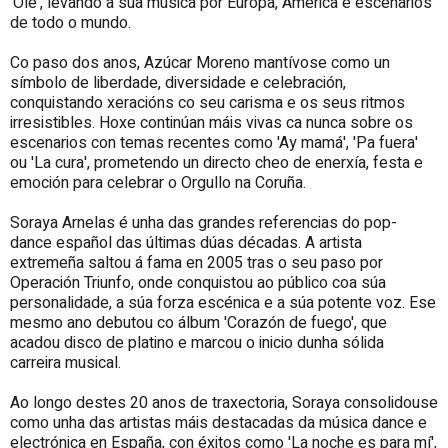
'Olé', levando a súa música por Europa, América e escenarios
de todo o mundo.
Co paso dos anos, Azúcar Moreno mantívose como un
símbolo de liberdade, diversidade e celebración,
conquistando xeracións co seu carisma e os seus ritmos
irresistibles. Hoxe continúan máis vivas ca nunca sobre os
escenarios con temas recentes como 'Ay mamá', 'Pa fuera'
ou 'La cura', prometendo un directo cheo de enerxía, festa e
emoción para celebrar o Orgullo na Coruña.
Soraya Arnelas é unha das grandes referencias do pop-
dance español das últimas dúas décadas. A artista
extremeña saltou á fama en 2005 tras o seu paso por
Operación Triunfo, onde conquistou ao público coa súa
personalidade, a súa forza escénica e a súa potente voz. Ese
mesmo ano debutou co álbum 'Corazón de fuego', que
acadou disco de platino e marcou o inicio dunha sólida
carreira musical.
Ao longo destes 20 anos de traxectoria, Soraya consolidouse
como unha das artistas máis destacadas da música dance e
electrónica en España, con éxitos como 'La noche es para mí',