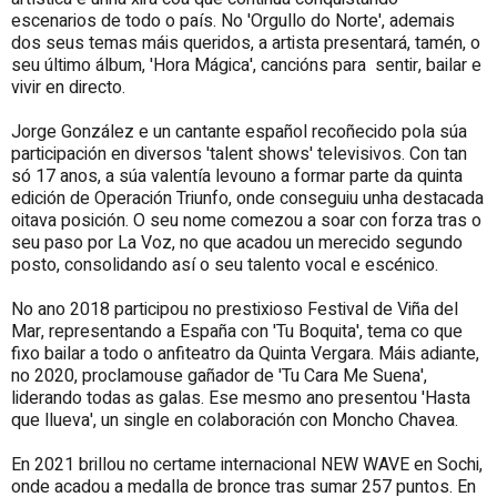
escenarios de todo o país. No 'Orgullo do Norte', ademais
dos seus temas máis queridos, a artista presentará, tamén, o
seu último álbum, 'Hora Mágica', cancións para sentir, bailar e
vivir en directo.
Jorge González e un cantante español recoñecido pola súa
participación en diversos 'talent shows' televisivos. Con tan
só 17 anos, a súa valentía levouno a formar parte da quinta
edición de Operación Triunfo, onde conseguiu unha destacada
oitava posición. O seu nome comezou a soar con forza tras o
seu paso por La Voz, no que acadou un merecido segundo
posto, consolidando así o seu talento vocal e escénico.
No ano 2018 participou no prestixioso Festival de Viña del
Mar, representando a España con 'Tu Boquita', tema co que
fixo bailar a todo o anfiteatro da Quinta Vergara. Máis adiante,
no 2020, proclamouse gañador de 'Tu Cara Me Suena',
liderando todas as galas. Ese mesmo ano presentou 'Hasta
que llueva', un single en colaboración con Moncho Chavea.
En 2021 brillou no certame internacional NEW WAVE en Sochi,
onde acadou a medalla de bronce tras sumar 257 puntos. En