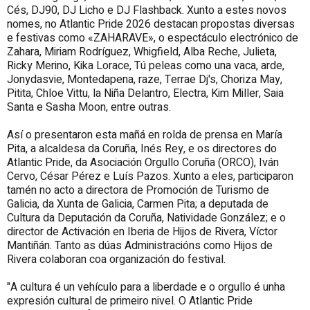
Cés, DJ90, DJ Licho e DJ Flashback. Xunto a estes novos
nomes, no Atlantic Pride 2026 destacan propostas diversas
e festivas como «ZAHARAVE», o espectáculo electrónico de
Zahara, Miriam Rodríguez, Whigfield, Alba Reche, Julieta,
Ricky Merino, Kika Lorace, Tú peleas como una vaca, arde,
Jonydasvie, Montedapena, raze, Terrae Dj's, Choriza May,
Pitita, Chloe Vittu, la Niña Delantro, Electra, Kim Miller, Saia
Santa e Sasha Moon, entre outras.
Así o presentaron esta mañá en rolda de prensa en María
Pita, a alcaldesa da Coruña, Inés Rey, e os directores do
Atlantic Pride, da Asociación Orgullo Coruña (ORCO), Iván
Cervo, César Pérez e Luís Pazos. Xunto a eles, participaron
tamén no acto a directora de Promoción de Turismo de
Galicia, da Xunta de Galicia, Carmen Pita; a deputada de
Cultura da Deputación da Coruña, Natividade González; e o
director de Activación en Iberia de Hijos de Rivera, Víctor
Mantiñán. Tan
to as dúas Administracións como Hijos de
Rivera colaboran coa organización do festival.
"A cultura é un vehículo para a liberdade e o orgullo é unha
expresión cultural de primeiro nivel. O Atlantic Pride