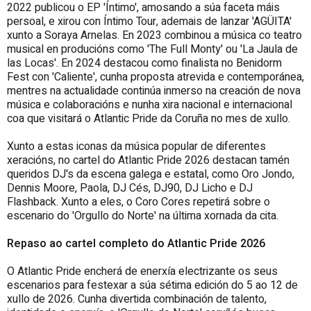
2022 publicou o EP 'Íntimo', amosando a súa faceta máis
persoal, e xirou con Íntimo Tour, ademais de lanzar 'AGÜITA'
xunto a Soraya Arnelas. En 2023 combinou a música co teatro
musical en producións como 'The Full Monty' ou 'La Jaula de
las Locas'. En 2024 destacou como finalista no Benidorm
Fest con 'Caliente', cunha proposta atrevida e contemporánea,
mentres na actualidade continúa inmerso na creación de nova
música e colaboracións e nunha xira nacional e internacional
coa que visitará o Atlantic Pride da Coruña no mes de xullo.
Xunto a estas iconas da música popular de diferentes
xeracións, no cartel do Atlantic Pride 2026 destacan tamén
queridos DJ's da escena galega e estatal, como Oro Jondo,
Dennis Moore, Paola, DJ Cés, DJ90, DJ Licho e DJ
Flashback. Xunto a eles, o Coro Cores repetirá sobre o
escenario do 'Orgullo do Norte' na última xornada da cita.
Repaso ao cartel completo do Atlantic Pride 2026
O Atlantic Pride encherá de enerxía electrizante os seus
escenarios para festexar a súa sétima edición do 5 ao 12 de
xullo de 2026. Cunha divertida combinación de talento,