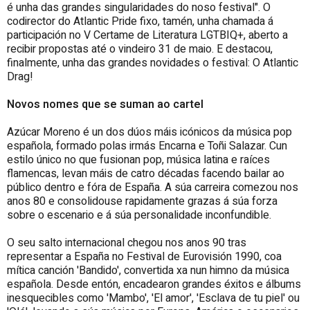
é unha das grandes singularidades do noso festival". O
codirector do Atlantic Pride fixo, tamén, unha chamada á
participación no V Certame de Literatura LGTBIQ+, aberto a
recibir propostas até o vindeiro 31 de maio. E destacou,
finalmente, unha das grandes novidades o festival: O Atlantic
Drag!
Novos nomes que se suman ao cartel
Azúcar Moreno é un dos dúos máis icónicos da música pop
española, formado polas irmás Encarna e Toñi Salazar. Cun
estilo único no que fusionan pop, música latina e raíces
flamencas, levan máis de catro décadas facendo bailar ao
público dentro e fóra de España. A súa carreira comezou nos
anos 80 e consolidouse rapidamente grazas á súa forza
sobre o escenario e á súa personalidade inconfundible.
O seu salto internacional chegou nos anos 90 tras
representar a España no Festival de Eurovisión 1990, coa
mítica canción 'Bandido', convertida xa nun himno da música
española. Desde entón, encadearon grandes éxitos e álbums
inesquecibles como 'Mambo', 'El amor', 'Esclava de tu piel' ou