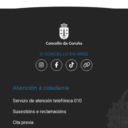
O CONCELLO EN RRSS
Atención á cidadanía
Trá
Servizo de atención telefónica 010
Empa
certi
Suxestións e reclamacións
Como
Cita previa