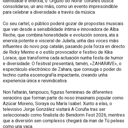
identidade e enerxía, o 'Orgullo do Norte' coruñés busca
consolidarse, un ano máis, como un evento imprescindible
para celebrar a diversidade a través da música.
Co seu cartel, o público poderá gozar de propostas musicais
que van desde a sensibilidade íntima e innovadora de Alba
Reche, que combina honestidade e evolución sonora, ata a
enerxía potente e visceral de Julieta, unha das voces máis
influentes do novo pop catalán, pasando pola forza en directo
de Ricky Merino e o estilo provocador e festivo de Kika
Lorace, que transforma cada actuación nunha festa de humor
e diversidade. O festival presentará, tamén, «ZAHARAVE», o
espectáculo electrónico de Zahara, que conxuga o poder do
techno cunha escenografía impactante, creando unha
experiencia única e reivindicativa.
Non faltarán, tampouco, figuras femininas de diferentes
xeracións que forman parte do noso imaxinario popular como
Azúcar Moreno, Soraya ou María Isabel. Xunto a elas, o
televisivo Jorge González visitará A Coruña tras ser
seleccionado como finalista do Benidorm Fest 2026, mentres
que a diversión sen complexos chegará da man de Tú peleas
como una vaca.