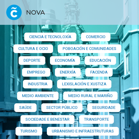
NOVA
CIENCIA E TECNOLOXÍA
COMERCIO
CULTURA E OCIO
POBOACIÓN E COMUNIDADES
DEPORTE
ECONOMÍA
EDUCACIÓN
EMPREGO
ENERXÍA
FACENDA
INDUSTRIA
LEXISLACIÓN E XUSTIZA
MEDIO AMBIENTE
MEDIO RURAL E MARIÑO
SAÚDE
SECTOR PÚBLICO
SEGURIDADE
SOCIEDADE E BENESTAR
TRANSPORTE
TURISMO
URBANISMO E INFRAESTRUTURAS