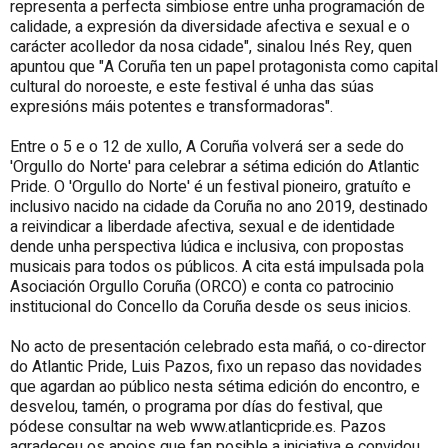
representa a perfecta simbiose entre unha programación de
calidade, a expresión da diversidade afectiva e sexual e o
carácter acolledor da nosa cidade", sinalou Inés Rey, quen
apuntou que "A Coruña ten un papel protagonista como capital
cultural do noroeste, e este festival é unha das súas
expresións máis potentes e transformadoras".
Entre o 5 e o 12 de xullo, A Coruña volverá ser a sede do
'Orgullo do Norte' para celebrar a sétima edición do Atlantic
Pride. O 'Orgullo do Norte' é un festival pioneiro, gratuíto e
inclusivo nacido na cidade da Coruña no ano 2019, destinado
a reivindicar a liberdade afectiva, sexual e de identidade
dende unha perspectiva lúdica e inclusiva, con propostas
musicais para todos os públicos. A cita está impulsada pola
Asociación Orgullo Coruña (ORCO) e conta co patrocinio
institucional do Concello da Coruña desde os seus inicios.
No acto de presentación celebrado esta mañá, o co-director
do Atlantic Pride, Luis Pazos, fixo un repaso das novidades
que agardan ao público nesta sétima edición do encontro, e
desvelou, tamén, o programa por días do festival, que
pódese consultar na web www.atlanticpride.es. Pazos
agradeceu os apoios que fan posible a iniciativa e convidou,