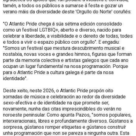
tamén, a todos os públicos a sumarse á festa e gozar un
verano máis da diversidade deste 'Orgullo do Norte' coruñés:
"O Atlantic Pride chega á súa sétima edición consolidado
como un festival LGTBIQ+, aberto e diverso, nacido para
celebrar a liberdade, a visibilidade e o dereito de todas, todes
e todos a vivir o espazo público con orgullo". E engadiu:
"Somos un festival que mestura descubrimento musical e
nostalxia, novas voces e grandes himnos, figuras que forman
parte da memoria colectiva e artistas galegos que cada ano
ocupan un lugar fundamental na nosa programación. Porque
para o Atlantic Pride a cultura galega é parte da nosa
identidade".
Deste xeito, neste 2026, o Atlantic Pride propón oito
xornadas de música e celebración ao redor da diversidade
sexo-afectiva e de identidade na que promete ser,
novamente, nunha das citas imprescindibles do verán no
noroeste peninsular. Como apunta Pazos, "somos populares,
interxeracionais, libres e profundamente diversos. Gústanos a
sorpresa, gústanos romper etiquetas e gústanos construír
unha programación que non se pareza a ningunha outra. Esta