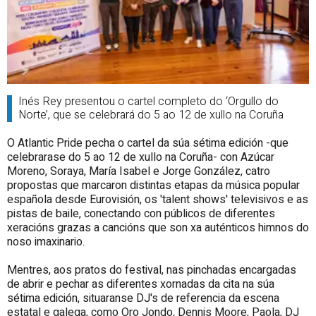
Inés Rey presentou o cartel completo do ‘Orgullo do
Norte’, que se celebrará do 5 ao 12 de xullo na Coruña
O Atlantic Pride pecha o cartel da súa sétima edición -que
celebrarase do 5 ao 12 de xullo na Coruña- con Azúcar
Moreno, Soraya, María Isabel e Jorge González, catro
propostas que marcaron distintas etapas da música popular
española desde Eurovisión, os 'talent shows' televisivos e as
pistas de baile, conectando con públicos de diferentes
xeracións grazas a cancións que son xa auténticos himnos do
noso imaxinario.
Mentres, aos pratos do festival, nas pinchadas encargadas
de abrir e pechar as diferentes xornadas da cita na súa
sétima edición, situaranse DJ's de referencia da escena
estatal e galega, como Oro Jondo, Dennis Moore, Paola, DJ