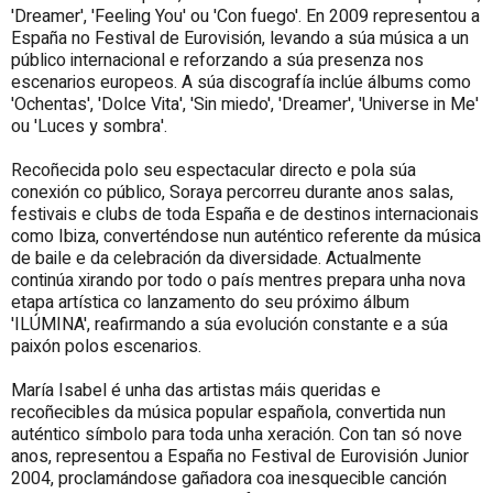
'Dreamer', 'Feeling You' ou 'Con fuego'. En 2009 representou a
España no Festival de Eurovisión, levando a súa música a un
público internacional e reforzando a súa presenza nos
escenarios europeos. A súa discografía inclúe álbums como
'Ochentas', 'Dolce Vita', 'Sin miedo', 'Dreamer', 'Universe in Me'
ou 'Luces y sombra'.
Recoñecida polo seu espectacular directo e pola súa
conexión co público, Soraya percorreu durante anos salas,
festivais e clubs de toda España e de destinos internacionais
como Ibiza, converténdose nun auténtico referente da música
de baile e da celebración da diversidade. Actualmente
continúa xirando por todo o país mentres prepara unha nova
etapa artística co lanzamento do seu próximo álbum
'ILÚMINA', reafirmando a súa evolución constante e a súa
paixón polos escenarios.
María Isabel é unha das artistas máis queridas e
recoñecibles da música popular española, convertida nun
auténtico símbolo para toda unha xeración. Con tan só nove
anos, representou a España no Festival de Eurovisión Junior
2004, proclamándose gañadora coa inesquecible canción