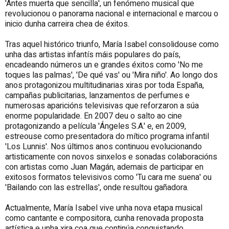
'Antes muerta que sencilla', un fenómeno musical que
revolucionou o panorama nacional e internacional e marcou o
inicio dunha carreira chea de éxitos.
Tras aquel histórico triunfo, María Isabel consolidouse como
unha das artistas infantís máis populares do país,
encadeando números un e grandes éxitos como 'No me
toques las palmas', 'De qué vas' ou 'Mira niño'. Ao longo dos
anos protagonizou multitudinarias xiras por toda España,
campañas publicitarias, lanzamentos de perfumes e
numerosas aparicións televisivas que reforzaron a súa
enorme popularidade. En 2007 deu o salto ao cine
protagonizando a película 'Ángeles S.A.' e, en 2009,
estreouse como presentadora do mítico programa infantil
'Los Lunnis'. Nos últimos anos continuou evolucionando
artisticamente con novos sinxelos e sonadas colaboracións
con artistas como Juan Magán, ademais de participar en
exitosos formatos televisivos como 'Tu cara me suena' ou
'Bailando con las estrellas', onde resultou gañadora.
Actualmente, María Isabel vive unha nova etapa musical
como cantante e compositora, cunha renovada proposta
artística e unha xira coa que continúa conquistando