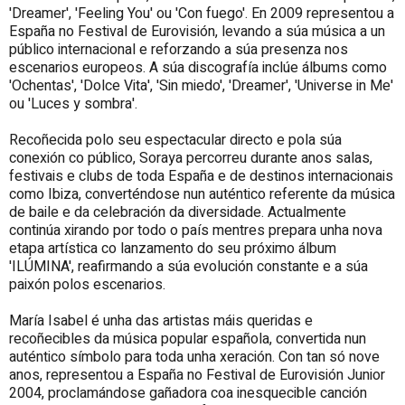
'Dreamer', 'Feeling You' ou 'Con fuego'. En 2009 representou a
España no Festival de Eurovisión, levando a súa música a un
público internacional e reforzando a súa presenza nos
escenarios europeos. A súa discografía inclúe álbums como
'Ochentas', 'Dolce Vita', 'Sin miedo', 'Dreamer', 'Universe in Me'
ou 'Luces y sombra'.
Recoñecida polo seu espectacular directo e pola súa
conexión co público, Soraya percorreu durante anos salas,
festivais e clubs de toda España e de destinos internacionais
como Ibiza, converténdose nun auténtico referente da música
de baile e da celebración da diversidade. Actualmente
continúa xirando por todo o país mentres prepara unha nova
etapa artística co lanzamento do seu próximo álbum
'ILÚMINA', reafirmando a súa evolución constante e a súa
paixón polos escenarios.
María Isabel é unha das artistas máis queridas e
recoñecibles da música popular española, convertida nun
auténtico símbolo para toda unha xeración. Con tan só nove
anos, representou a España no Festival de Eurovisión Junior
2004, proclamándose gañadora coa inesquecible canción