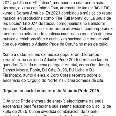
2022 publicou o EP 'Íntimo', amosando a súa faceta máis
persoal, e xirou con Íntimo Tour, ademais de lanzar 'AGÜITA'
xunto a Soraya Arnelas. En 2023 combinou a música co teatro
musical en producións como 'The Full Monty' ou 'La Jaula de
las Locas'. En 2024 destacou como finalista no Benidorm
Fest con 'Caliente', cunha proposta atrevida e contemporánea,
mentres na actualidade continúa inmerso na creación de nova
música e colaboracións e nunha xira nacional e internacional
coa que visitará o Atlantic Pride da Coruña no mes de xullo.
Xunto a estas iconas da música popular de diferentes
xeracións, no cartel do Atlantic Pride 2026 destacan tamén
queridos DJ's da escena galega e estatal, como Oro Jondo,
Dennis Moore, Paola, DJ Cés, DJ90, DJ Licho e DJ
Flashback. Xunto a eles, o Coro Cores repetirá sobre o
escenario do 'Orgullo do Norte' na última xornada da cita.
Repaso ao cartel completo do Atlantic Pride 2026
O Atlantic Pride encherá de enerxía electrizante os seus
escenarios para festexar a súa sétima edición do 5 ao 12 de
xullo de 2026. Cunha divertida combinación de talento,