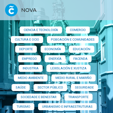
NOVA
CIENCIA E TECNOLOXÍA
COMERCIO
CULTURA E OCIO
POBOACIÓN E COMUNIDADES
DEPORTE
ECONOMÍA
EDUCACIÓN
EMPREGO
ENERXÍA
FACENDA
INDUSTRIA
LEXISLACIÓN E XUSTIZA
MEDIO AMBIENTE
MEDIO RURAL E MARIÑO
SAÚDE
SECTOR PÚBLICO
SEGURIDADE
SOCIEDADE E BENESTAR
TRANSPORTE
TURISMO
URBANISMO E INFRAESTRUTURAS