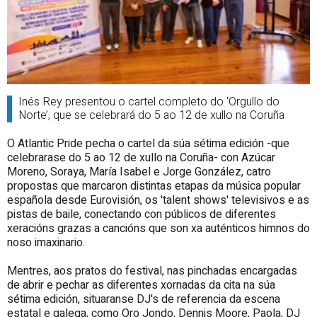
Inés Rey presentou o cartel completo do ‘Orgullo do
Norte’, que se celebrará do 5 ao 12 de xullo na Coruña
O Atlantic Pride pecha o cartel da súa sétima edición -que
celebrarase do 5 ao 12 de xullo na Coruña- con Azúcar
Moreno, Soraya, María Isabel e Jorge González, catro
propostas que marcaron distintas etapas da música popular
española desde Eurovisión, os 'talent shows' televisivos e as
pistas de baile, conectando con públicos de diferentes
xeracións grazas a cancións que son xa auténticos himnos do
noso imaxinario.
Mentres, aos pratos do festival, nas pinchadas encargadas
de abrir e pechar as diferentes xornadas da cita na súa
sétima edición, situaranse DJ's de referencia da escena
estatal e galega, como Oro Jondo, Dennis Moore, Paola, DJ