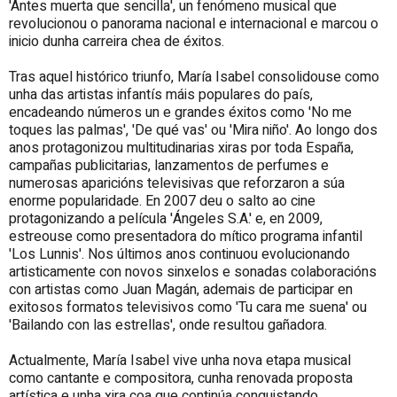
'Antes muerta que sencilla', un fenómeno musical que
revolucionou o panorama nacional e internacional e marcou o
inicio dunha carreira chea de éxitos.
Tras aquel histórico triunfo, María Isabel consolidouse como
unha das artistas infantís máis populares do país,
encadeando números un e grandes éxitos como 'No me
toques las palmas', 'De qué vas' ou 'Mira niño'. Ao longo dos
anos protagonizou multitudinarias xiras por toda España,
campañas publicitarias, lanzamentos de perfumes e
numerosas aparicións televisivas que reforzaron a súa
enorme popularidade. En 2007 deu o salto ao cine
protagonizando a película 'Ángeles S.A.' e, en 2009,
estreouse como presentadora do mítico programa infantil
'Los Lunnis'. Nos últimos anos continuou evolucionando
artisticamente con novos sinxelos e sonadas colaboracións
con artistas como Juan Magán, ademais de participar en
exitosos formatos televisivos como 'Tu cara me suena' ou
'Bailando con las estrellas', onde resultou gañadora.
Actualmente, María Isabel vive unha nova etapa musical
como cantante e compositora, cunha renovada proposta
artística e unha xira coa que continúa conquistando