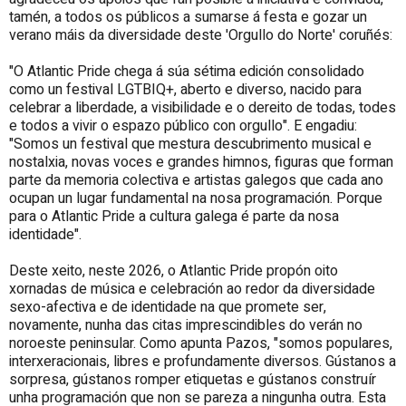
tamén, a todos os públicos a sumarse á festa e gozar un
verano máis da diversidade deste 'Orgullo do Norte' coruñés:
"O Atlantic Pride chega á súa sétima edición consolidado
como un festival LGTBIQ+, aberto e diverso, nacido para
celebrar a liberdade, a visibilidade e o dereito de todas, todes
e todos a vivir o espazo público con orgullo". E engadiu:
"Somos un festival que mestura descubrimento musical e
nostalxia, novas voces e grandes himnos, figuras que forman
parte da memoria colectiva e artistas galegos que cada ano
ocupan un lugar fundamental na nosa programación. Porque
para o Atlantic Pride a cultura galega é parte da nosa
identidade".
Deste xeito, neste 2026, o Atlantic Pride propón oito
xornadas de música e celebración ao redor da diversidade
sexo-afectiva e de identidade na que promete ser,
novamente, nunha das citas imprescindibles do verán no
noroeste peninsular. Como apunta Pazos, "somos populares,
interxeracionais, libres e profundamente diversos. Gústanos a
sorpresa, gústanos romper etiquetas e gústanos construír
unha programación que non se pareza a ningunha outra. Esta