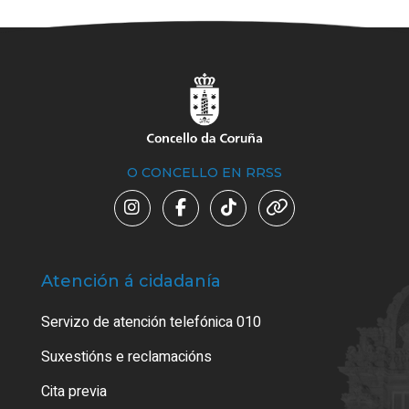
O CONCELLO EN RRSS
Atención á cidadanía
Trá
Servizo de atención telefónica 010
Empa
certi
Suxestións e reclamacións
Como
Cita previa