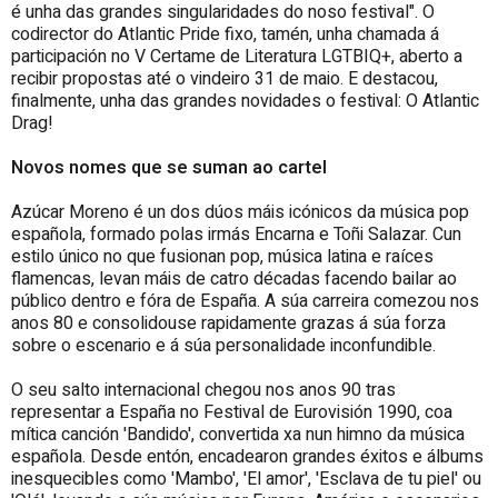
é unha das grandes singularidades do noso festival". O
codirector do Atlantic Pride fixo, tamén, unha chamada á
participación no V Certame de Literatura LGTBIQ+, aberto a
recibir propostas até o vindeiro 31 de maio. E destacou,
finalmente, unha das grandes novidades o festival: O Atlantic
Drag!
Novos nomes que se suman ao cartel
Azúcar Moreno é un dos dúos máis icónicos da música pop
española, formado polas irmás Encarna e Toñi Salazar. Cun
estilo único no que fusionan pop, música latina e raíces
flamencas, levan máis de catro décadas facendo bailar ao
público dentro e fóra de España. A súa carreira comezou nos
anos 80 e consolidouse rapidamente grazas á súa forza
sobre o escenario e á súa personalidade inconfundible.
O seu salto internacional chegou nos anos 90 tras
representar a España no Festival de Eurovisión 1990, coa
mítica canción 'Bandido', convertida xa nun himno da música
española. Desde entón, encadearon grandes éxitos e álbums
inesquecibles como 'Mambo', 'El amor', 'Esclava de tu piel' ou