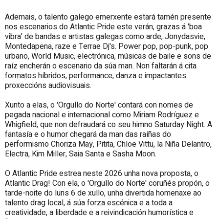
Ademais, o talento galego emerxente estará tamén presente
nos escenarios do Atlantic Pride este verán, grazas á 'boa
vibra' de bandas e artistas galegas como arde, Jonydasvie,
Montedapena, raze e Terrae Dj's. Power pop, pop-punk, pop
urbano, World Music, electrónica, músicas de baile e sons de
raíz encherán o escenario da súa man. Non faltarán á cita
formatos híbridos, performance, danza e impactantes
proxeccións audiovisuais.
Xunto a elas, o 'Orgullo do Norte' contará con nomes de
pegada nacional e internacional como Miriam Rodríguez e
Whigfield, que non defraudará co seu himno Saturday Night. A
fantasía e o humor chegará da man das raíñas do
performismo Choriza May, Pitita, Chloe Vittu, la Niña Delantro,
Electra, Kim Miller, Saia Santa e Sasha Moon.
O Atlantic Pride estrea neste 2026 unha nova proposta, o
Atlantic Drag! Con ela, o 'Orgullo do Norte' coruñés propón, o
tarde-noite do luns 6 de xullo, unha divertida homenaxe ao
talento drag local, á súa forza escénica e a toda a
creatividade, a liberdade e a reivindicación humorística e