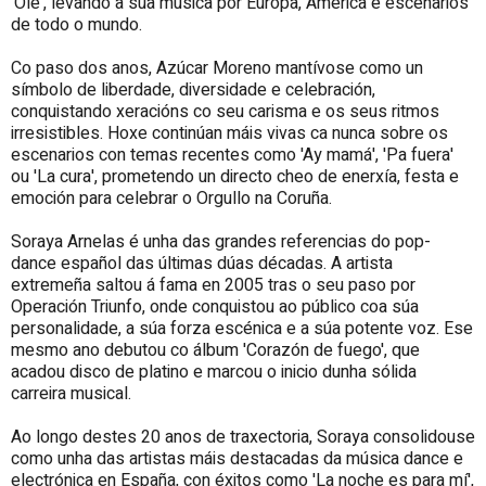
'Olé', levando a súa música por Europa, América e escenarios
de todo o mundo.
Co paso dos anos, Azúcar Moreno mantívose como un
símbolo de liberdade, diversidade e celebración,
conquistando xeracións co seu carisma e os seus ritmos
irresistibles. Hoxe continúan máis vivas ca nunca sobre os
escenarios con temas recentes como 'Ay mamá', 'Pa fuera'
ou 'La cura', prometendo un directo cheo de enerxía, festa e
emoción para celebrar o Orgullo na Coruña.
Soraya Arnelas é unha das grandes referencias do pop-
dance español das últimas dúas décadas. A artista
extremeña saltou á fama en 2005 tras o seu paso por
Operación Triunfo, onde conquistou ao público coa súa
personalidade, a súa forza escénica e a súa potente voz. Ese
mesmo ano debutou co álbum 'Corazón de fuego', que
acadou disco de platino e marcou o inicio dunha sólida
carreira musical.
Ao longo destes 20 anos de traxectoria, Soraya consolidouse
como unha das artistas máis destacadas da música dance e
electrónica en España, con éxitos como 'La noche es para mí',