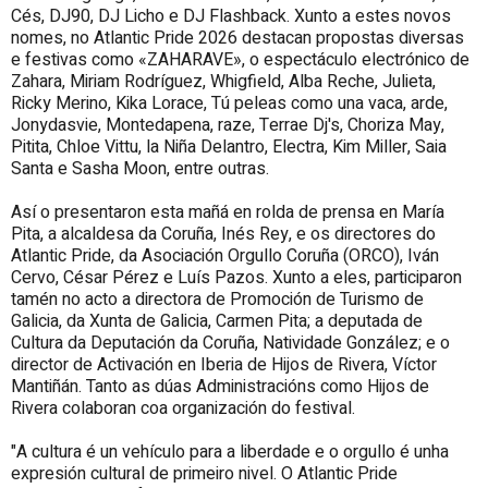
Cés, DJ90, DJ Licho e DJ Flashback. Xunto a estes novos
nomes, no Atlantic Pride 2026 destacan propostas diversas
e festivas como «ZAHARAVE», o espectáculo electrónico de
Zahara, Miriam Rodríguez, Whigfield, Alba Reche, Julieta,
Ricky Merino, Kika Lorace, Tú peleas como una vaca, arde,
Jonydasvie, Montedapena, raze, Terrae Dj's, Choriza May,
Pitita, Chloe Vittu, la Niña Delantro, Electra, Kim Miller, Saia
Santa e Sasha Moon, entre outras.
Así o presentaron esta mañá en rolda de prensa en María
Pita, a alcaldesa da Coruña, Inés Rey, e os directores do
Atlantic Pride, da Asociación Orgullo Coruña (ORCO), Iván
Cervo, César Pérez e Luís Pazos. Xunto a eles, participaron
tamén no acto a directora de Promoción de Turismo de
Galicia, da Xunta de Galicia, Carmen Pita; a deputada de
Cultura da Deputación da Coruña, Natividade González; e o
director de Activación en Iberia de Hijos de Rivera, Víctor
Mantiñán. Tan
to as dúas Administracións como Hijos de
Rivera colaboran coa organización do festival.
"A cultura é un vehículo para a liberdade e o orgullo é unha
expresión cultural de primeiro nivel. O Atlantic Pride