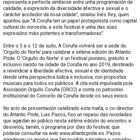
representa a perfecta simbiose entre unha programación de
calidade, a expresión da diversidade afectiva e sexual e o
carácter acolledor da nosa cidade", sinalou Inés Rey, quen
apuntou que "A Coruña ten un papel protagonista como capital
cultural do noroeste, e este festival é unha das súas
expresións máis potentes e transformadoras".
Entre o 5 e o 12 de xullo, A Coruña volverá ser a sede do
'Orgullo do Norte' para celebrar a sétima edición do Atlantic
Pride. O 'Orgullo do Norte' é un festival pioneiro, gratuíto e
inclusivo nacido na cidade da Coruña no ano 2019, destinado
a reivindicar a liberdade afectiva, sexual e de identidade
dende unha perspectiva lúdica e inclusiva, con propostas
musicais para todos os públicos. A cita está impulsada pola
Asociación Orgullo Coruña (ORCO) e conta co patrocinio
institucional do Concello da Coruña desde os seus inicios.
No acto de presentación celebrado esta mañá, o co-director
do Atlantic Pride, Luis Pazos, fixo un repaso das novidades
que agardan ao público nesta sétima edición do encontro, e
desvelou, tamén, o programa por días do festival, que
pódese consultar na web www.atlanticpride.es. Pazos
agradeceu os apoios que fan posible a iniciativa e convidou,