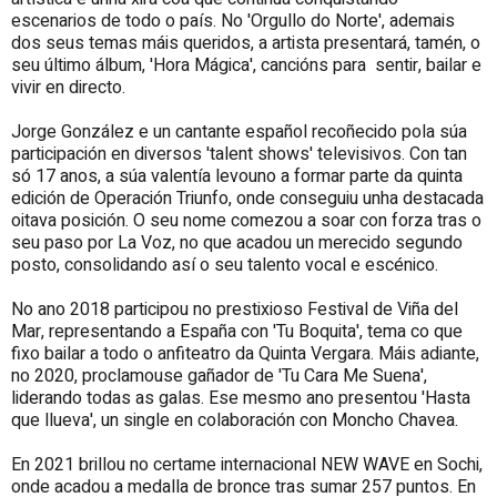
escenarios de todo o país. No 'Orgullo do Norte', ademais
dos seus temas máis queridos, a artista presentará, tamén, o
seu último álbum, 'Hora Mágica', cancións para sentir, bailar e
vivir en directo.
Jorge González e un cantante español recoñecido pola súa
participación en diversos 'talent shows' televisivos. Con tan
só 17 anos, a súa valentía levouno a formar parte da quinta
edición de Operación Triunfo, onde conseguiu unha destacada
oitava posición. O seu nome comezou a soar con forza tras o
seu paso por La Voz, no que acadou un merecido segundo
posto, consolidando así o seu talento vocal e escénico.
No ano 2018 participou no prestixioso Festival de Viña del
Mar, representando a España con 'Tu Boquita', tema co que
fixo bailar a todo o anfiteatro da Quinta Vergara. Máis adiante,
no 2020, proclamouse gañador de 'Tu Cara Me Suena',
liderando todas as galas. Ese mesmo ano presentou 'Hasta
que llueva', un single en colaboración con Moncho Chavea.
En 2021 brillou no certame internacional NEW WAVE en Sochi,
onde acadou a medalla de bronce tras sumar 257 puntos. En