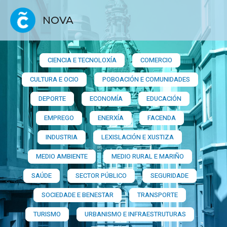
NOVA
CIENCIA E TECNOLOXÍA
COMERCIO
CULTURA E OCIO
POBOACIÓN E COMUNIDADES
DEPORTE
ECONOMÍA
EDUCACIÓN
EMPREGO
ENERXÍA
FACENDA
INDUSTRIA
LEXISLACIÓN E XUSTIZA
MEDIO AMBIENTE
MEDIO RURAL E MARIÑO
SAÚDE
SECTOR PÚBLICO
SEGURIDADE
SOCIEDADE E BENESTAR
TRANSPORTE
TURISMO
URBANISMO E INFRAESTRUTURAS