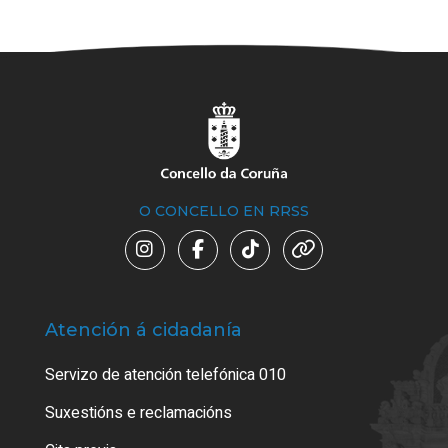
O CONCELLO EN RRSS
Atención á cidadanía
Trá
Servizo de atención telefónica 010
Empa
certi
Suxestións e reclamacións
Como