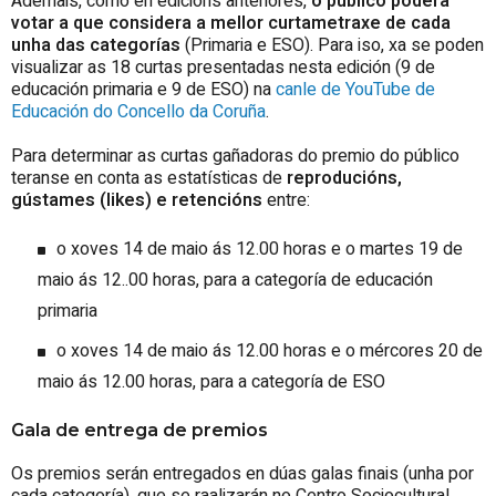
Ademais, como en edicións anteriores,
o público poderá
votar a que considera a mellor curtametraxe de cada
unha das categorías
(Primaria e ESO). Para iso, xa se poden
visualizar as 18 curtas presentadas nesta edición (9 de
educación primaria e 9 de ESO) na
canle de YouTube de
Educación do Concello da Coruña
.
Para determinar as curtas gañadoras do premio do público
teranse en conta as estatísticas de
reproducións,
gústames (likes) e retencións
entre:
o xoves 14 de maio ás 12.00 horas e o martes 19 de
maio ás 12..00 horas, para a categoría de educación
primaria
o xoves 14 de maio ás 12.00 horas e o mércores 20 de
maio ás 12.00 horas, para a categoría de ESO
Gala de entrega de premios
Os premios serán entregados en dúas galas finais (unha por