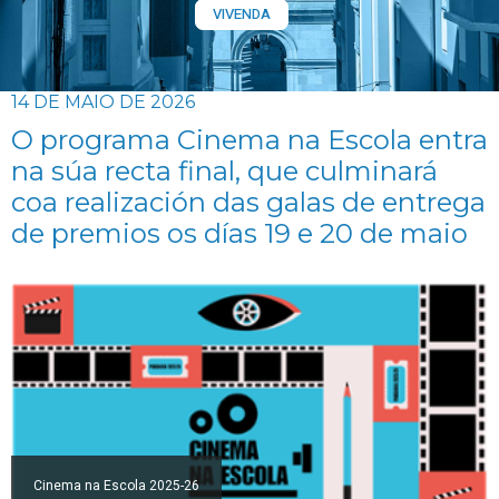
VIVENDA
14 DE MAIO DE 2026
O programa Cinema na Escola entra
na súa recta final, que culminará
coa realización das galas de entrega
de premios os días 19 e 20 de maio
Cinema na Escola 2025-26