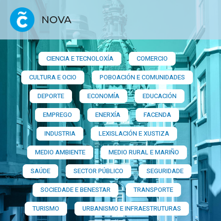
NOVA
CIENCIA E TECNOLOXÍA
COMERCIO
CULTURA E OCIO
POBOACIÓN E COMUNIDADES
DEPORTE
ECONOMÍA
EDUCACIÓN
EMPREGO
ENERXÍA
FACENDA
INDUSTRIA
LEXISLACIÓN E XUSTIZA
MEDIO AMBIENTE
MEDIO RURAL E MARIÑO
SAÚDE
SECTOR PÚBLICO
SEGURIDADE
SOCIEDADE E BENESTAR
TRANSPORTE
TURISMO
URBANISMO E INFRAESTRUTURAS