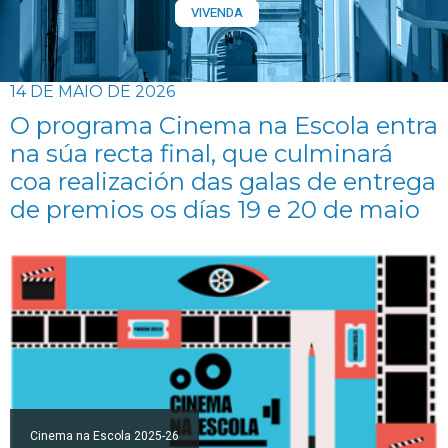
VIVENDA
14 DE MAIO DE 2026
O programa Cinema na Escola entra
na súa recta final, que culminará
coa realización das galas de entrega
de premios os días 19 e 20 de maio
Cinema na Escola 2025-26