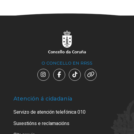
O CONCELLO EN RRSS
Atención á cidadanía
Trá
Servizo de atención telefónica 010
Empa
certi
Suxestións e reclamacións
Como