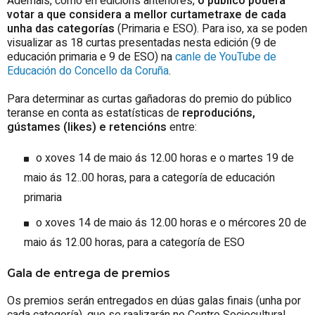
Ademais, como en edicións anteriores,
o público poderá
votar a que considera a mellor curtametraxe de cada
unha das categorías
(Primaria e ESO). Para iso, xa se poden
visualizar as 18 curtas presentadas nesta edición (9 de
educación primaria e 9 de ESO) na
canle de YouTube de
Educación do Concello da Coruña
.
Para determinar as curtas gañadoras do premio do público
teranse en conta as estatísticas de
reproducións,
gústames (likes) e retencións
entre:
o xoves 14 de maio ás 12.00 horas e o martes 19 de
maio ás 12..00 horas, para a categoría de educación
primaria
o xoves 14 de maio ás 12.00 horas e o mércores 20 de
maio ás 12.00 horas, para a categoría de ESO
Gala de entrega de premios
Os premios serán entregados en dúas galas finais (unha por