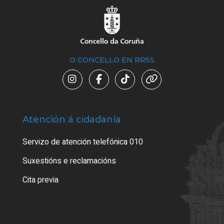
O CONCELLO EN RRSS
Atención á cidadanía
Trá
Servizo de atención telefónica 010
Empa
certi
Suxestións e reclamacións
Como
Cita previa
Tarx