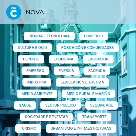
NOVA
CIENCIA E TECNOLOXÍA
COMERCIO
CULTURA E OCIO
POBOACIÓN E COMUNIDADES
DEPORTE
ECONOMÍA
EDUCACIÓN
EMPREGO
ENERXÍA
FACENDA
INDUSTRIA
LEXISLACIÓN E XUSTIZA
MEDIO AMBIENTE
MEDIO RURAL E MARIÑO
SAÚDE
SECTOR PÚBLICO
SEGURIDADE
SOCIEDADE E BENESTAR
TRANSPORTE
TURISMO
URBANISMO E INFRAESTRUTURAS