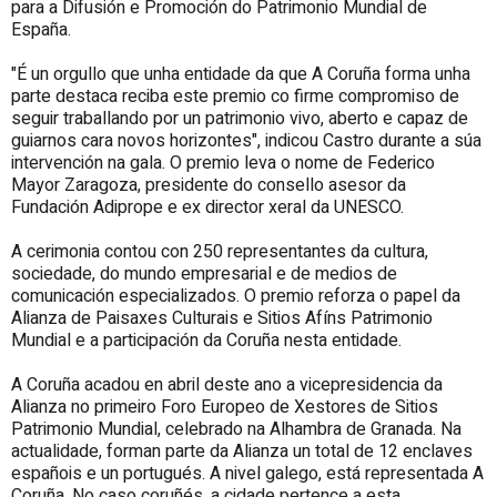
para a Difusión e Promoción do Patrimonio Mundial de
España.
"É un orgullo que unha entidade da que A Coruña forma unha
parte destaca reciba este premio co firme compromiso de
seguir traballando por un patrimonio vivo, aberto e capaz de
guiarnos cara novos horizontes", indicou Castro durante a súa
intervención na gala. O premio leva o nome de Federico
Mayor Zaragoza, presidente do consello asesor da
Fundación Adiprope e ex director xeral da UNESCO.
A cerimonia contou con 250 representantes da cultura,
sociedade, do mundo empresarial e de medios de
comunicación especializados. O premio reforza o papel da
Alianza de Paisaxes Culturais e Sitios Afíns Patrimonio
Mundial e a participación da Coruña nesta entidade.
A Coruña acadou en abril deste ano a vicepresidencia da
Alianza no primeiro Foro Europeo de Xestores de Sitios
Patrimonio Mundial, celebrado na Alhambra de Granada. Na
actualidade, forman parte da Alianza un total de 12 enclaves
españois e un portugués. A nivel galego, está representada A
Coruña. No caso coruñés, a cidade pertence a esta