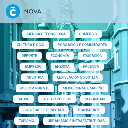
NOVA
CIENCIA E TECNOLOXÍA
COMERCIO
CULTURA E OCIO
POBOACIÓN E COMUNIDADES
DEPORTE
ECONOMÍA
EDUCACIÓN
EMPREGO
ENERXÍA
FACENDA
INDUSTRIA
LEXISLACIÓN E XUSTIZA
MEDIO AMBIENTE
MEDIO RURAL E MARIÑO
SAÚDE
SECTOR PÚBLICO
SEGURIDADE
SOCIEDADE E BENESTAR
TRANSPORTE
TURISMO
URBANISMO E INFRAESTRUTURAS