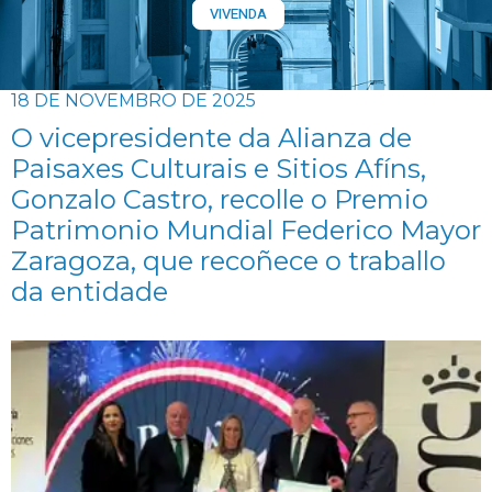
VIVENDA
18 DE NOVEMBRO DE 2025
O vicepresidente da Alianza de
Paisaxes Culturais e Sitios Afíns,
Gonzalo Castro, recolle o Premio
Patrimonio Mundial Federico Mayor
Zaragoza, que recoñece o traballo
da entidade