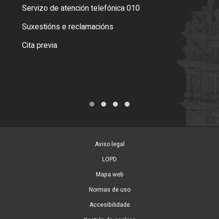
Servizo de atención telefónica 010
Empa
certi
Suxestións e reclamacións
Como
Cita previa
Tarx
Aviso legal
LOPD
Mapa web
Normas de uso
Accesibilidade