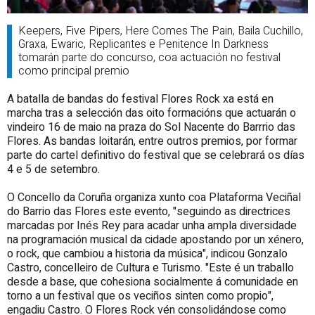
Keepers, Five Pipers, Here Comes The Pain, Baila Cuchillo,
Graxa, Ewaric, Replicantes e Penitence In Darkness
tomarán parte do concurso, coa actuación no festival
como principal premio
A batalla de bandas do festival Flores Rock xa está en
marcha tras a selección das oito formacións que actuarán o
vindeiro 16 de maio na praza do Sol Nacente do Barrrio das
Flores. As bandas loitarán, entre outros premios, por formar
parte do cartel definitivo do festival que se celebrará os días
4 e 5 de setembro.
O Concello da Coruña organiza xunto coa Plataforma Veciñal
do Barrio das Flores este evento, "seguindo as directrices
marcadas por Inés Rey para acadar unha ampla diversidade
na programación musical da cidade apostando por un xénero,
o rock, que cambiou a historia da música", indicou Gonzalo
Castro, concelleiro de Cultura e Turismo. "Este é un traballo
desde a base, que cohesiona socialmente á comunidade en
torno a un festival que os veciños sinten como propio",
engadiu Castro. O Flores Rock vén consolidándose como