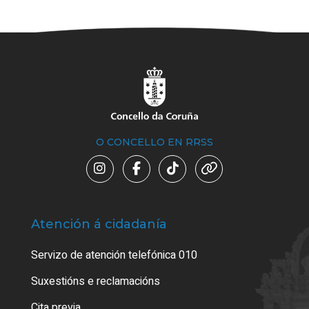
O CONCELLO EN RRSS
Atención á cidadanía
Trá
Servizo de atención telefónica 010
Empa
certi
Suxestións e reclamacións
Como
Cita previa