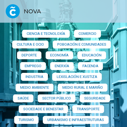
NOVA
CIENCIA E TECNOLOXÍA
COMERCIO
CULTURA E OCIO
POBOACIÓN E COMUNIDADES
DEPORTE
ECONOMÍA
EDUCACIÓN
EMPREGO
ENERXÍA
FACENDA
INDUSTRIA
LEXISLACIÓN E XUSTIZA
MEDIO AMBIENTE
MEDIO RURAL E MARIÑO
SAÚDE
SECTOR PÚBLICO
SEGURIDADE
SOCIEDADE E BENESTAR
TRANSPORTE
TURISMO
URBANISMO E INFRAESTRUTURAS