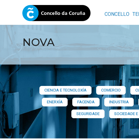
CONCELLO
TE
NOVA
CIENCIA E TECNOLOXÍA
COMERCIO
C
ENERXÍA
FACENDA
INDUSTRIA
SEGURIDADE
SOCIEDADE E