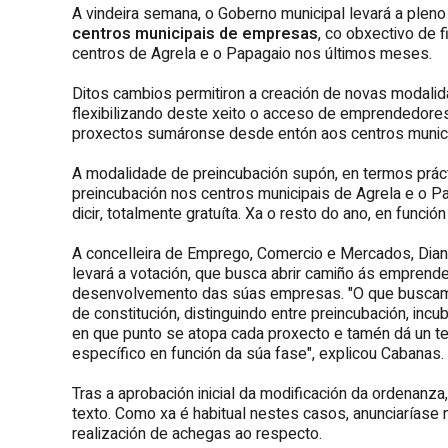
A vindeira semana, o Goberno municipal levará a plen
centros municipais de empresas
, co obxectivo de 
centros de Agrela e o Papagaio nos últimos meses.
Ditos cambios permitiron a creación de novas modalid
flexibilizando deste xeito o acceso de emprendedore
proxectos sumáronse desde entón aos centros munici
A modalidade de preincubación supón, en termos prác
preincubación nos centros municipais de Agrela e o P
dicir, totalmente gratuíta. Xa o resto do ano, en funció
A concelleira de Emprego, Comercio e Mercados, Dian
levará a votación, que busca abrir camiño ás empren
desenvolvemento das súas empresas. "O que buscamo
de constitución, distinguindo entre preincubación, incu
en que punto se atopa cada proxecto e tamén dá un t
específico en función da súa fase", explicou Cabanas.
Tras a aprobación inicial da modificación da ordenanza,
texto. Como xa é habitual nestes casos, anunciaríase
realización de achegas ao respecto.