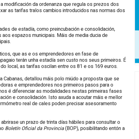
o a modificación da ordenanza que regula os prezos dos
fixar as tarifas tralos cambios introducidos nas normas dos
ades de estadía, como preincubación e consolidación,
s aos espazos municipais. Máis de media ducia de
pais.
ticos, que as e os emprendedores en fase de
apagaio terán unha estadía sen custo nos seus primeiros. É
n do local, as tarifas oscilan entre os 81 e os 169 euros.
a Cabanas, detallou máis polo miúdo a proposta que se
dedoras e emprendedores nos primeiros pasos para o
s é diferenciar as modalidades nestas primeiras fases
bación e consolidación. Isto axuda a acoutar máis e mellor
ermómetro real de cales poden precisar asesoramento
 abrirase un prazo de trinta días hábiles para consultar o
 no
Boletín Oficial da Provincia
(BOP), posibilitando entón a