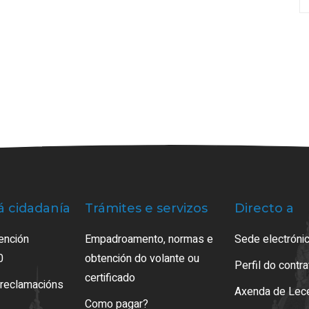
á cidadanía
Trámites e servizos
Directo a
ención
Empadroamento, normas e
Sede electrónic
0
obtención do volante ou
Perfil do contr
certificado
 reclamacións
Axenda de Lec
Como pagar?