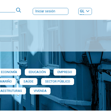
GL
Iniciar sesión
ES
|
ECONOMÍA
EDUCACIÓN
EMPREGO
 MARIÑO
SAÚDE
SECTOR PÚBLICO
RAESTRUTURAS
VIVENDA