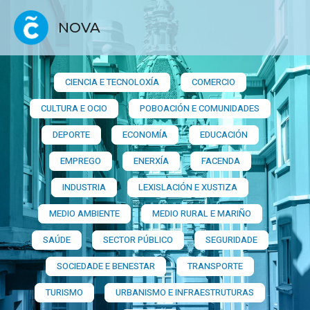
NOVA
CIENCIA E TECNOLOXÍA
COMERCIO
CULTURA E OCIO
POBOACIÓN E COMUNIDADES
DEPORTE
ECONOMÍA
EDUCACIÓN
EMPREGO
ENERXÍA
FACENDA
INDUSTRIA
LEXISLACIÓN E XUSTIZA
MEDIO AMBIENTE
MEDIO RURAL E MARIÑO
SAÚDE
SECTOR PÚBLICO
SEGURIDADE
SOCIEDADE E BENESTAR
TRANSPORTE
TURISMO
URBANISMO E INFRAESTRUTURAS