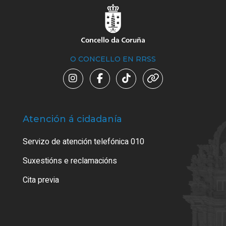
O CONCELLO EN RRSS
Atención á cidadanía
Trá
Servizo de atención telefónica 010
Empa
certi
Suxestións e reclamacións
Como
Cita previa
Tarx