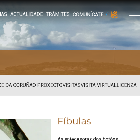
MAS
ACTUALIDADE
TRÁMITES
COMUNÍCATE
XE DA CORUÑA
O PROXECTO
VISITAS
VISITA VIRTUAL
LICENZA
Fíbulas
As antecesoras dos botóns