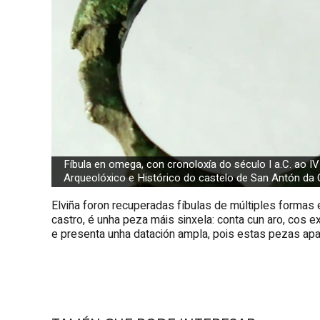
Fíbula en omega, con cronoloxía do século I a.C. ao I
Arqueolóxico e Histórico do castelo de San Antón da
Elviña foron recuperadas fíbulas de múltiples formas e
castro, é unha peza máis sinxela: conta cun aro, cos
e presenta unha datación ampla, pois estas pezas apare