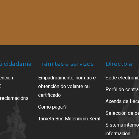
á cidadanía
Trámites e servizos
Directo a
ención
Empadroamento, normas e
Sede electrónic
0
obtención do volante ou
Perfil do contr
certificado
 reclamacións
Axenda de Lec
Como pagar?
Selección de p
Tarxeta Bus Millennium Xeral
Sistema intern
información