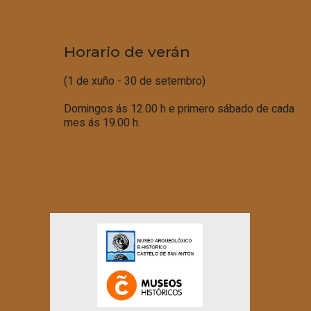
Horario de verán
(1 de xuño - 30 de setembro)
Domingos ás 12.00 h e primero sábado de cada
mes ás 19.00 h.