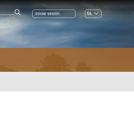
GL
Iniciar sesión
ES
|