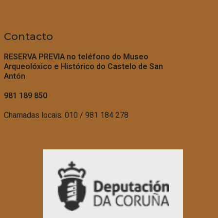
Contacto
RESERVA PREVIA no teléfono do
Museo
Arqueolóxico e Histórico do Castelo de San
Antón
981 189 850
Chamadas locais: 010 / 981 184 278