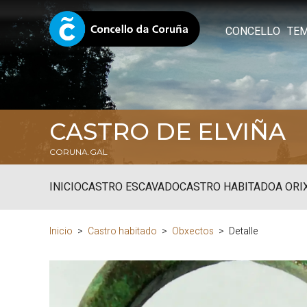
CONCELLO
TE
CASTRO DE ELVIÑA
CORUNA.GAL
INICIO
CASTRO ESCAVADO
CASTRO HABITADO
A ORI
Inicio
Castro habitado
Obxectos
Detalle