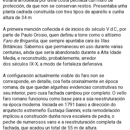
estaría arrodeada por unha costa pechada cun muro de
protección, da que non se conservan restos. Presentaba unha
planta cadrada construída con tres tipos de aparello e cunha
altura de 34 m.
A primeira mención coñecida é de inicios do século V d.C., por
parte de Paulo Orosio, quen definiu a torre como o altísimo
Faro de Brigantia
, que sempre apuntaba cara ás Illas
Británicas. Sabemos que permaneceu en uso durante varias
centurias, aínda que sería abandonado durante a Alta Idade
Media, e reconstruído, probablemente, arredor
dos séculos IX-X, a modo de fortaleza defensiva.
A configuración actualmente visible do faro non se
corresponde, en detalle, coa feita orixinalmente en época
romana, da que quedan algunhas evidencias construtivas no
seu interior, pero cuxa fachada cambiou por completo. O vello
faro romano funcionou como base para a súa reestruturación
na época moderna. Iniciada en 1791 baixo a dirección do
arquitecto estremeño Eustaqui Giannini, esta remodelación
implicou a construción dunha nova escaleira de pedra, o
peche de numerosos vans e a reestruturación completa da
fachada, que acadou un total de 55 m de altura.