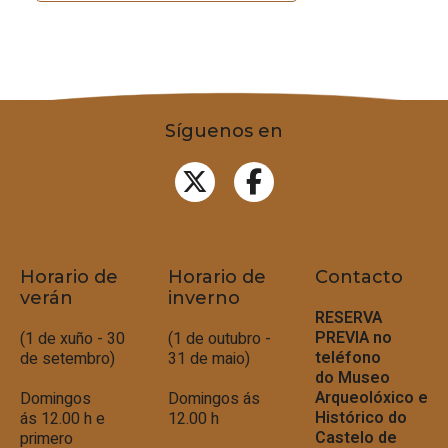
Síguenos en
Horario de
Horario de
Contacto
verán
inverno
RESERVA
PREVIA no
(1 de xuño - 30
(1 de outubro -
teléfono
de setembro)
31 de maio)
do
Museo
Arqueolóxico e
Domingos
Domingos ás
Histórico do
ás 12.00 h e
12.00 h
Castelo de
primero