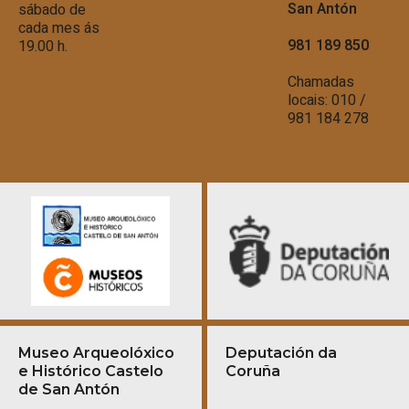
San Antón
sábado de
cada mes ás
981 189 850
19.00 h.
Chamadas
locais: 010 /
981 184 278
Museo Arqueolóxico
Deputación da
e Histórico Castelo
Coruña
de San Antón