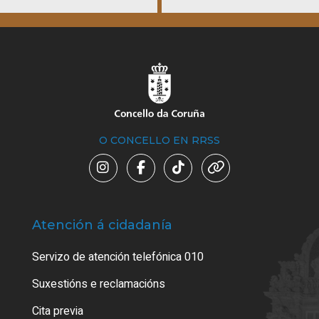
O CONCELLO EN RRSS
Atención á cidadanía
Trá
Servizo de atención telefónica 010
Empa
certi
Suxestións e reclamacións
Como
Cita previa