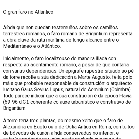
O gran faro no Atlántico
Aínda que non quedan testemuños sobre os camiños
terrestres romanos, o faro romano de Brigantium representa
a obra clave da ruta marítima de longo alcance entre o
Mediterráneo e o Atlántico.
Inicialmente, o faro localizouse de maneira illada con
respecto ao asentamento romano, a pesar de que contaría
con varias dependencias. Un epígrafe rupestre situado ao pé
da torre recolle a súa dedicación a Marte Augusto, feita polo
máis que probable responsable da construción: o arquitecto
lusitano Gaius Sevius Lupus, natural de Aeminium (Coimbra).
Todo parece indicar que a súa construción é da época Flavia
(69-96 d.C.), coherente co auxe urbanístico e construtivo de
Brigantium .
A torre tería tres plantas, do mesmo xeito que o faro de
Alexandría en Exipto ou o de Ostia Antica en Roma, con teitos
de bóvedas de canón aínda conservadas no interior, e