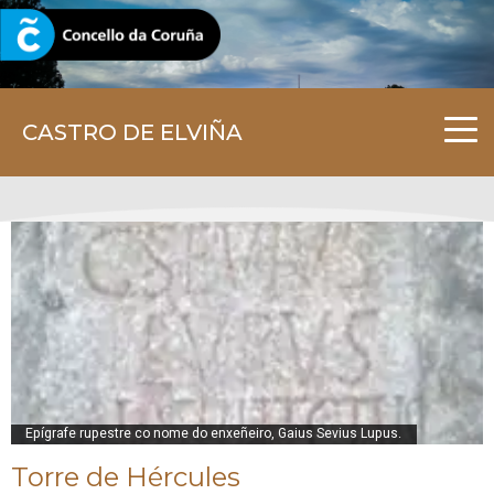
CORUNA.GAL
CASTRO DE ELVIÑA
Epígrafe rupestre co nome do enxeñeiro, Gaius Sevius Lupus.
Torre de Hércules