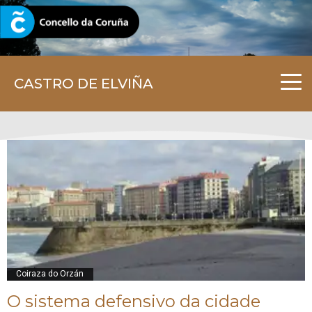
CORUNA.GAL
CASTRO DE ELVIÑA
Coiraza do Orzán
O sistema defensivo da cidade