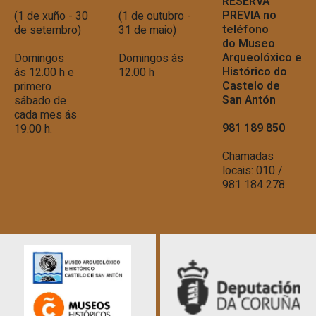
RESERVA
PREVIA no
(1 de xuño - 30
(1 de outubro -
teléfono
de setembro)
31 de maio)
do
Museo
Arqueolóxico e
Domingos
Domingos ás
Histórico do
ás 12.00 h e
12.00 h
Castelo de
primero
San Antón
sábado de
cada mes ás
981 189 850
19.00 h.
Chamadas
locais: 010 /
981 184 278