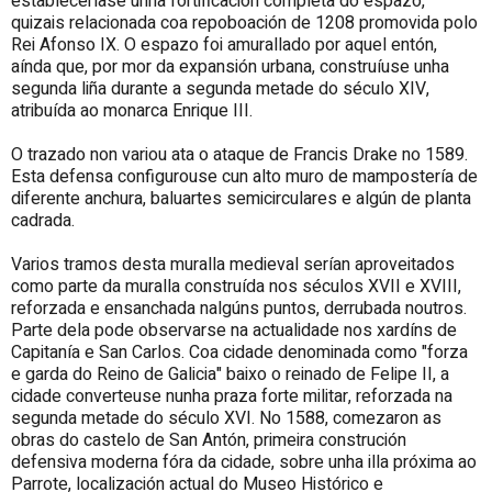
estableceríase unha fortificación completa do espazo,
quizais relacionada coa repoboación de 1208 promovida polo
Rei
Afonso IX. O espazo foi amurallado por aquel entón,
aínda que, por mor da expansión urbana, construíuse unha
segunda liña durante a segunda metade do século XIV,
atribuída ao monarca Enrique III.
O trazado non variou ata o ataque de Francis Drake no 1589.
Esta defensa configurouse cun alto muro de mampostería de
diferente anchura, baluartes semicirculares e algún de planta
cadrada.
Varios tramos desta muralla medieval serían aproveitados
como parte da muralla construída nos séculos XVII e XVIII,
reforzada e ensanchada nalgúns puntos, derrubada noutros.
Parte dela pode observarse na actualidade nos xardíns de
Capitanía e San Carlos. Coa cidade denominada como "forza
e garda do Reino de Galicia" baixo o reinado de Felipe II, a
cidade converteuse nunha praza forte militar, reforzada na
segunda metade do século XVI. No 1588, comezaron as
obras do castelo de San Antón, primeira construción
defensiva moderna fóra da cidade, sobre unha illa próxima ao
Parrote, localización actual do Museo Histórico e