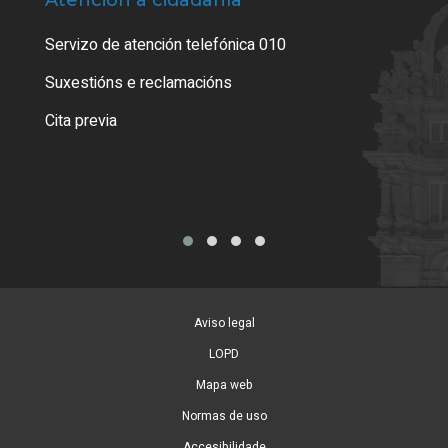
Atención á cidadanía
Trá
Servizo de atención telefónica 010
Empa
certi
Suxestións e reclamacións
Como
Cita previa
Tarx
Aviso legal
LOPD
Mapa web
Normas de uso
Accesibilidade