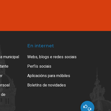
En internet
a municipal
Webs, blogs e redes sociais
atante
Perfís sociais
er
Aplicacións para móbiles
ersoal
Boletíns de novidades
o de