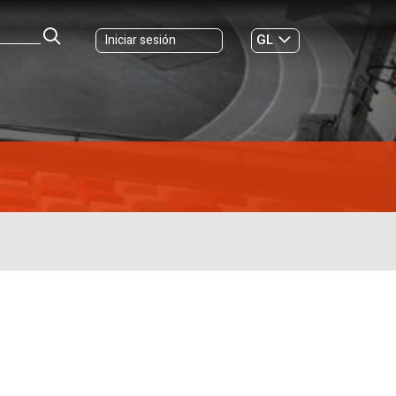
GL
Iniciar sesión
ES
|