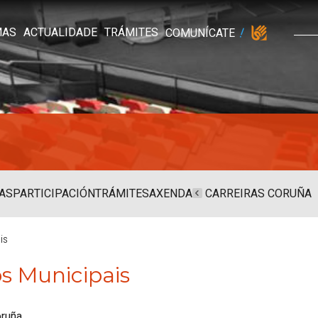
MAS
ACTUALIDADE
TRÁMITES
COMUNÍCATE
AS
PARTICIPACIÓN
TRÁMITES
AXENDA
CARREIRAS CORUÑA
is
 Municipais
oruña