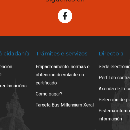
á cidadanía
Trámites e servizos
Directo a
ención
Empadroamento, normas e
Sede electrónic
0
obtención do volante ou
Perfil do contr
certificado
 reclamacións
Axenda de Lec
Como pagar?
Selección de p
Tarxeta Bus Millennium Xeral
Sistema intern
información