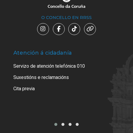
O CONCELLO EN RRSS
Atención á cidadanía
Trá
Servizo de atención telefónica 010
Empa
certi
Suxestións e reclamacións
Como
Cita previa
Tarx