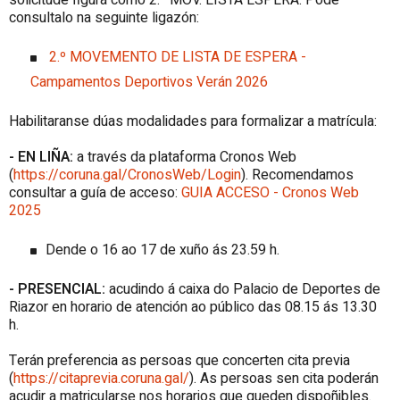
consultalo na seguinte ligazón:
2.º MOVEMENTO DE LISTA DE ESPERA -
Campamentos Deportivos Verán 2026
Habilitaranse dúas modalidades para formalizar a matrícula:
- EN LIÑA:
a través da plataforma Cronos Web
(
https://coruna.gal/CronosWeb/Login
). Recomendamos
consultar a guía de acceso:
GUIA ACCESO - Cronos Web
2025
Dende o 16 ao 17 de xuño ás 23.59 h.
- PRESENCIAL:
acudindo á caixa do Palacio de Deportes de
Riazor en horario de atención ao público das 08.15 ás 13.30
h.
Terán preferencia as persoas que concerten cita previa
(
https://citaprevia.coruna.gal/
). As persoas sen cita poderán
acudir a matricularse nos horarios que queden dispoñibles.