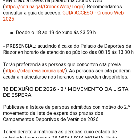
- EN LIÑA:
a través da plataforma Cronos Web
(
https://coruna.gal/CronosWeb/Login
). Recomendamos
consultar a guía de acceso:
GUIA ACCESO - Cronos Web
2025
Desde o 18 ao 19 de xuño ás 23.59 h.
- PRESENCIAL:
acudindo á caixa do Palacio de Deportes de
Riazor en horario de atención ao público das 08.15 ás 13.30 h.
Terán preferencia as persoas que concerten cita previa
(
https://citaprevia.coruna.gal/
). As persoas sen cita poderán
acudir a matricularse nos horarios que queden dispoñibles.
16 DE XUÑO DE 2026 - 2.º MOVEMENTO DA LISTA
DE ESPERA
Publícase a listaxe de persoas admitidas con motivo do 2.º
movemento da lista de espera das prazas dos
Campamentos Deportivos de Verán de 2026.
Teñen dereito a matrícula as persoas cuxo estado de
solicitude figura como 2.º MOV. LISTA ESPERA. Pode