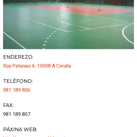
ENDEREZO:
Rúa Petunias 6.
15008
A Coruña
TELÉFONO
:
981 189 806
FAX
:
981 189 807
PÁXINA WEB
: