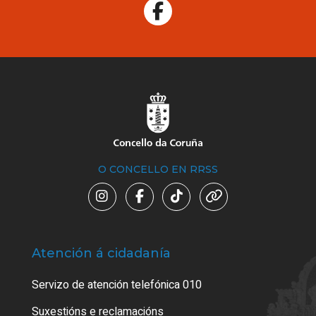
O CONCELLO EN RRSS
Atención á cidadanía
Trá
Servizo de atención telefónica 010
Empa
certi
Suxestións e reclamacións